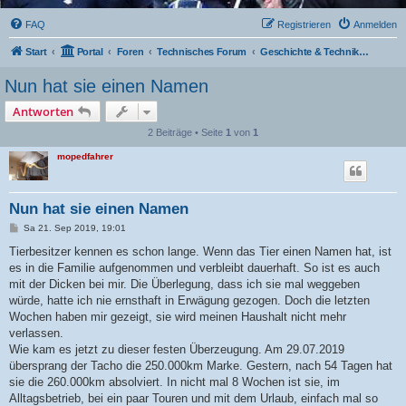
FAQ
Registrieren
Anmelden
Start
Portal
Foren
Technisches Forum
Geschichte & Technik der GSX 1100 F
Nun hat sie einen Namen
Antworten
2 Beiträge • Seite
1
von
1
mopedfahrer
Nun hat sie einen Namen
B
Sa 21. Sep 2019, 19:01
e
i
Tierbesitzer kennen es schon lange. Wenn das Tier einen Namen hat, ist
t
es in die Familie aufgenommen und verbleibt dauerhaft. So ist es auch
r
a
mit der Dicken bei mir. Die Überlegung, dass ich sie mal weggeben
g
würde, hatte ich nie ernsthaft in Erwägung gezogen. Doch die letzten
Wochen haben mir gezeigt, sie wird meinen Haushalt nicht mehr
verlassen.
Wie kam es jetzt zu dieser festen Überzeugung. Am 29.07.2019
übersprang der Tacho die 250.000km Marke. Gestern, nach 54 Tagen hat
sie die 260.000km absolviert. In nicht mal 8 Wochen ist sie, im
Alltagsbetrieb, bei ein paar Touren und mit dem Urlaub, einfach mal so