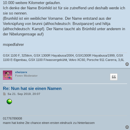
10.000 weitere Kilometer gelaufen.
Ich denke der Name Brünhild ist für sie zutreffend und deshalb werde ich
sie so nennen.
(Brunhild ist ein weiblicher Vorname. Der Name entstand aus der
Verknüpfung von brunni (althochdeutsch: Brustpanzer) und hiltja
(althochdeutsch: Kampf). Der Name taucht als Brünhild unter anderem in
der Nibelungensage auf)
mopedfahrer
GSX 1100 F, 325tkm, GSX 1300R Hayabusa/2004, GSX1300R Hayabusa/1999, GSX
1100 E-Eigenbau, GSX 1100 F/wassergekühlt, Volvo XC60, Porsche 911 Carerra, 3,6L
xheizerx
Foren Moderator
Re: Nun hat sie einen Namen
B
Sa 21. Sep 2019, 20:07
e
i
t
r
a
g
01776789008
mann hat keine 2te chance einen ersten eindruck zu hinterlassen