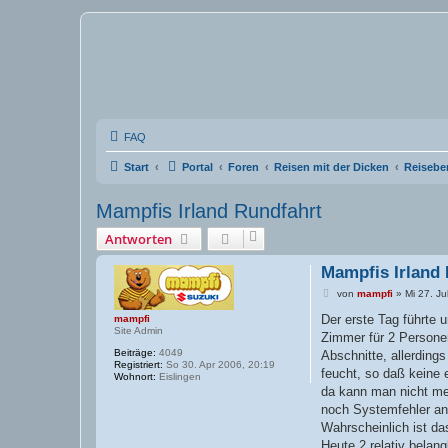
FAQ
Start
Portal
Foren
Reisen mit der Dicken
Reisebe
Mampfis Irland Rundfahrt
Antworten
Mampfis Irland
B
von
mampfi
»
Mi 27. Ju
e
i
Der erste Tag führte 
mampfi
t
Site Admin
Zimmer für 2 Personen
r
Beiträge:
4049
a
Abschnitte, allerding
Registriert:
So 30. Apr 2006, 20:19
g
feucht, so daß keine 
Wohnort:
Eislingen
da kann man nicht mec
noch Systemfehler an
Wahrscheinlich ist d
Heute 2 relativ belang