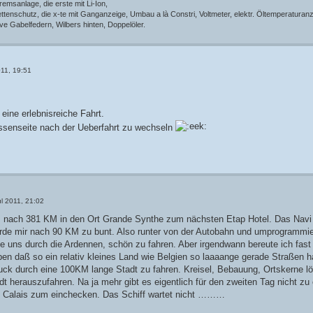
emsanlage, die erste mit Li-Ion,
enschutz, die x-te mit Ganganzeige, Umbau a là Constri, Voltmeter, elektr. Öltemperaturanzei
ve Gabelfedern, Wilbers hinten, Doppelöler.
011, 19:51
eine erlebnisreiche Fahrt.
assenseite nach der Ueberfahrt zu wechseln
l 2011, 21:02
 nach 381 KM in den Ort Grande Synthe zum nächsten Etap Hotel. Das Navi l
rde mir nach 90 KM zu bunt. Also runter von der Autobahn und umprogrammier
te uns durch die Ardennen, schön zu fahren. Aber irgendwann bereute ich fa
n daß so ein relativ kleines Land wie Belgien so laaaange gerade Straßen h
ck durch eine 100KM lange Stadt zu fahren. Kreisel, Bebauung, Ortskerne lö
dt herauszufahren. Na ja mehr gibt es eigentlich für den zweiten Tag nicht zu
 Calais zum einchecken. Das Schiff wartet nicht ………