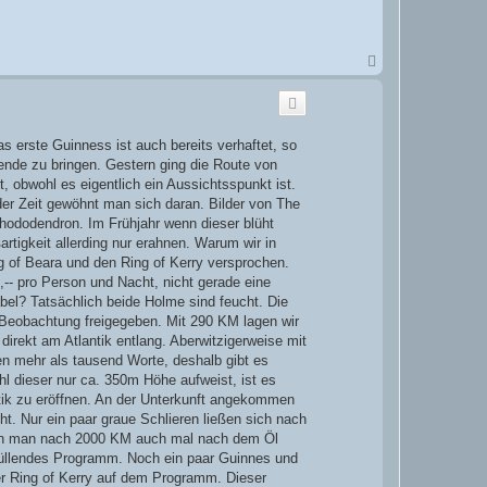
N
a
c
h
o
b
s erste Guinness ist auch bereits verhaftet, so
e
ende zu bringen. Gestern ging die Route von
n
, obwohl es eigentlich ein Aussichtsspunkt ist.
 der Zeit gewöhnt man sich daran. Bilder von The
 Rhododendron. Im Frühjahr wenn dieser blüht
rtigkeit allerding nur erahnen. Warum wir in
ing of Beara und den Ring of Kerry versprochen.
-- pro Person und Nacht, nicht gerade eine
el? Tatsächlich beide Holme sind feucht. Die
 Beobachtung freigegeben. Mit 290 KM lagen wir
irekt am Atlantik entlang. Aberwitzigerweise mit
gen mehr als tausend Worte, deshalb gibt es
hl dieser nur ca. 350m Höhe aufweist, ist es
tik zu eröffnen. An der Unterkunft angekommen
t. Nur ein paar graue Schlieren ließen sich nach
nn man nach 2000 KM auch mal nach dem Öl
füllendes Programm. Noch ein paar Guinnes und
r Ring of Kerry auf dem Programm. Dieser