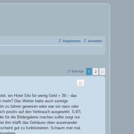
Registrieren
Anmelden
1
2
Nächste
27 Beiträge
, ein Hotel Silo für wenig Geld = 39,-- das
an mehr? Das Wetter hatte auch sonnige
hön zu fahren gewesen wäre war sie nass oder
h positiv auf den Verbrauch ausgewirkt. 5,97l,
 für die Bildergalerie machen sollte zeigt nur
ei ihm klafft das Gehäuse oben auseinander.
scheint gut zu funktionieren. Schaum mer mal.
togalerie.