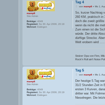
Tag 4
B
von
mampfi
»
Mo 1. Au
e
i
So, kurzer Nachtrag v
mampfi
t
Site Admin
260 KM, praktisch in
r
a
doch die zweit größte
Beiträge:
4049
g
Registriert:
So 30. Apr 2006, 20:19
wenn da nicht die me
Wohnort:
Eislingen
Zum einen ist die Si
würde. Der dritte Abs
dürftige Strecke. Abe
Welt erobern wird …….
Stolzer Opa von Finn, Mika
Rock'n Roll ain't Noise Pollu
Tag 5
B
von
mampfi
»
Mo 1. Au
e
i
Der heutige 5.Tag wa
mampfi
t
Site Admin
31/2 Stunden Zeit in 
r
a
ersten 3 Kurven, dana
Beiträge:
4049
g
Registriert:
So 30. Apr 2006, 20:19
dritter war. Mit Folrm
Wohnort:
Eislingen
Nieselregen. Die letz