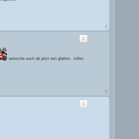
N
a
c
h
o
b
e
n
wünsche euch ab jetzt nen glatten , tollen
N
a
c
h
o
b
e
n