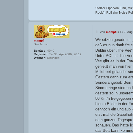
Stolzer Opa von Finn, Mika
Rock'n Roll ain't Noise Pollu
B
von
mampfi
»
Di 2. Aug
e
i
Wir sitzen gerade im 
mampfi
t
Site Admin
daß es nun dank freie
r
a
Dublin über „The Vee“
Beiträge:
4049
g
Registriert:
So 30. Apr 2006, 20:19
Unter POI ist The Vee
Wohnort:
Eislingen
Vee gibt es in der Fot
genießt man von hier 
Millstreet gelandet si
Gestern dann zum erst
Sonderangebot. Beim E
Simmerringe sind undi
gestern so in unserem
80 Km/h freigegeben o
hierzu Bilder in der 
dennoch ein unglaubl
erst mal die Gabelhol
dem ganzen Tagespro
schauen. Das hätte i
das Bett kann kommen