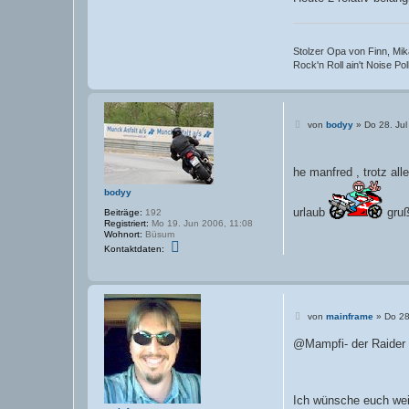
Stolzer Opa von Finn, Mika
Rock'n Roll ain't Noise Pollu
B
von
bodyy
»
Do 28. Jul
e
i
t
r
he manfred , trotz all
a
g
bodyy
urlaub
gruß
Beiträge:
192
Registriert:
Mo 19. Jun 2006, 11:08
Wohnort:
Büsum
K
Kontaktdaten:
o
n
t
a
k
t
B
von
mainframe
»
Do 28
d
e
a
i
@Mampfi- der Raider 
t
t
e
r
n
a
v
g
o
n
Ich wünsche euch weit
b