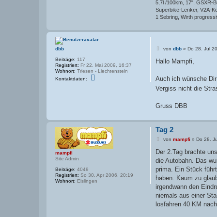
5,7l /100km, 17", GSXR-Br
Superbike-Lenker, V2A-Kett
1 Sebring, Wirth progressi
B
dbb
von
dbb
»
Do 28. Jul 2
e
Beiträge:
117
i
Hallo Mampfi,
Registriert:
Fr 22. Mai 2009, 16:37
t
Wohnort:
Triesen - Liechtenstein
r
K
a
Auch ich wünsche Dir 
Kontaktdaten:
o
g
Vergiss nicht die Str
n
t
a
Gruss DBB
k
t
d
a
Tag 2
t
e
B
von
mampfi
»
Do 28. Ju
n
e
v
i
Der 2.Tag brachte uns
o
mampfi
t
n
Site Admin
die Autobahn. Das wu
r
d
a
prima. Ein Stück führ
b
Beiträge:
4049
g
b
Registriert:
So 30. Apr 2006, 20:19
haben. Kaum zu glaube
Wohnort:
Eislingen
irgendwann den Eindru
niemals aus einer Sta
losfahren 40 KM nach