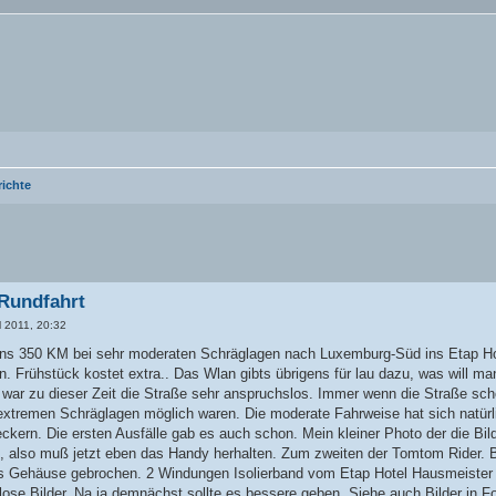
richte
 Rundfahrt
l 2011, 20:32
uns 350 KM bei sehr moderaten Schräglagen nach Luxemburg-Süd ins Etap Hotel
. Frühstück kostet extra.. Das Wlan gibts übrigens für lau dazu, was will m
s war zu dieser Zeit die Straße sehr anspruchslos. Immer wenn die Straße sc
extremen Schräglagen möglich waren. Die moderate Fahrweise hat sich natürlic
kern. Die ersten Ausfälle gab es auch schon. Mein kleiner Photo der die Bilder
, also muß jetzt eben das Handy herhalten. Zum zweiten der Tomtom Rider. B
as Gehäuse gebrochen. 2 Windungen Isolierband vom Etap Hotel Hausmeister 
lose Bilder. Na ja demnächst sollte es bessere geben. Siehe auch Bilder in Fo