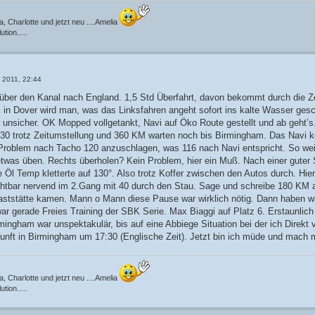
, Charlotte und jetzt neu ....Amelia
tion.....
l 2011, 22:44
 über den Kanal nach England. 1,5 Std Überfahrt, davon bekommt durch die Ze
in Dover wird man, was das Linksfahren angeht sofort ins kalte Wasser gesc
 unsicher. OK Mopped vollgetankt, Navi auf Öko Route gestellt und ab geht’s.
:30 trotz Zeitumstellung und 360 KM warten noch bis Birmingham. Das Navi k
 Problem nach Tacho 120 anzuschlagen, was 116 nach Navi entspricht. So we
twas üben. Rechts überholen? Kein Problem, hier ein Muß. Nach einer guter 
e Öl Temp kletterte auf 130°. Also trotz Koffer zwischen den Autos durch. Hier
rchtbar nervend im 2.Gang mit 40 durch den Stau. Sage und schreibe 180 KM 
aststätte kamen. Mann o Mann diese Pause war wirklich nötig. Dann haben wi
ar gerade Freies Training der SBK Serie. Max Biaggi auf Platz 6. Erstaunlich
ingham war unspektakulär, bis auf eine Abbiege Situation bei der ich Direkt v
nft in Birmingham um 17:30 (Englische Zeit). Jetzt bin ich müde und mach mich
, Charlotte und jetzt neu ....Amelia
tion.....