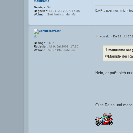
mainframe
o
d
Beiträge:
54
Ex-F .. aber noch nicht tot
y
Registriert:
Di 31. Jul 2007, 15:35
y
Wohnort:
Steinheim an der Murr
B
dc
von
dc
»
Do 28. Jul 20
e
Beiträge:
1636
i
Registriert:
Mi 9. Jul 2008, 17:15
t
mainframe hat 
Wohnort:
74397 Pfaffenhofen
r
a
@Mampfi- der Rai
g
Nein, er paßt sich nu
Gute Reise und mehr 