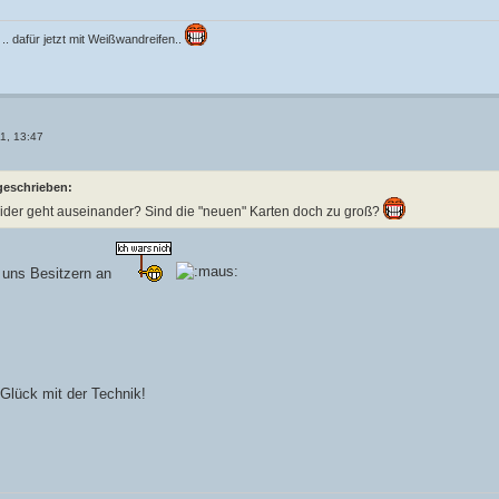
 .. dafür jetzt mit Weißwandreifen..
11, 13:47
geschrieben:
der geht auseinander? Sind die "neuen" Karten doch zu groß?
r uns Besitzern an
Glück mit der Technik!