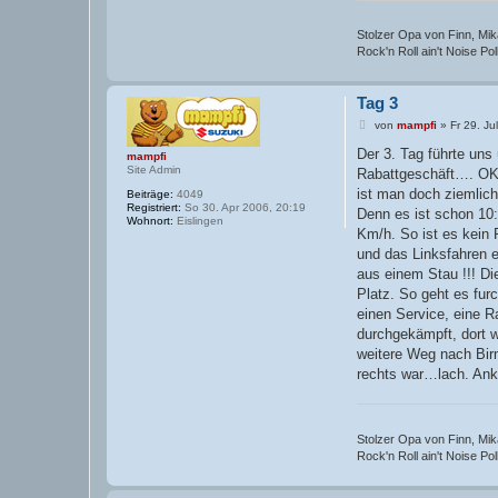
Stolzer Opa von Finn, Mika
Rock'n Roll ain't Noise Pollu
Tag 3
B
von
mampfi
»
Fr 29. Ju
e
i
Der 3. Tag führte uns
mampfi
t
Site Admin
Rabattgeschäft…. OK 
r
a
ist man doch ziemlich
Beiträge:
4049
g
Registriert:
So 30. Apr 2006, 20:19
Denn es ist schon 10
Wohnort:
Eislingen
Km/h. So ist es kein
und das Linksfahren e
aus einem Stau !!! Di
Platz. So geht es fu
einen Service, eine R
durchgekämpft, dort w
weitere Weg nach Birm
rechts war…lach. Anku
Stolzer Opa von Finn, Mika
Rock'n Roll ain't Noise Pollu