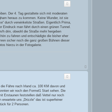
c
h
o
b
iben. Der 4. Tag gestaltete sich mit moderaten
e
ngham heraus zu kommen. Keine Wunder, ist sie
n
e“ durch verwinkelste Straßen. Eigentlich Prima,
r Eindruck man fährt durch einen grünen Tunnel.
/h drin, obwohl die Straße mehr hergeben
chön zu fahren und entschädigte die bisher eher
Jahren sicher noch die ganz großen Bühnen dieser
os hierzu in der Fotogalerie.
N
a
c
h
o
b
 die Fähre nach Irland ca. 100 KM davon und
e
konnten wir noch den Formel1 Start sehen. Die
n
t Erstaunen feststellen daß Vettel nur noch
 erwartete uns „Drizzle“ das ist superfeiner
tück für 2 Personen.