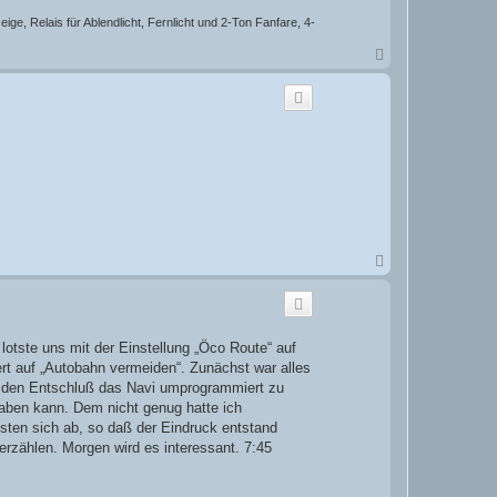
ge, Relais für Ablendlicht, Fernlicht und 2-Ton Fanfare, 4-
N
a
c
h
o
b
e
n
N
a
c
h
o
b
otste uns mit der Einstellung „Öco Route“ auf
e
t auf „Autobahn vermeiden“. Zunächst war alles
n
st den Entschluß das Navi umprogrammiert zu
aben kann. Dem nicht genug hatte ich
sten sich ab, so daß der Eindruck entstand
 erzählen. Morgen wird es interessant. 7:45