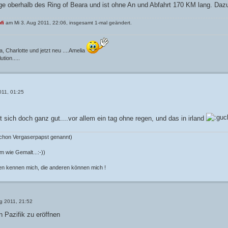
ge oberhalb des Ring of Beara und ist ohne An und Abfahrt 170 KM lang. Daz
fi
am Mi 3. Aug 2011, 22:06, insgesamt 1-mal geändert.
, Charlotte und jetzt neu ....Amelia
tion.....
011, 01:25
t sich doch ganz gut....vor allem ein tag ohne regen, und das in irland
chon Vergaserpapst genannt)
 wie Gemalt...:-))
inen kennen mich, die anderen können mich !
ug 2011, 21:52
 Pazifik zu eröffnen