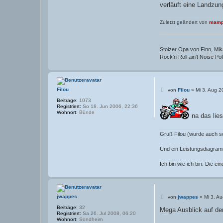
verläuft eine Landzun
Zuletzt geändert von
mamp
Stolzer Opa von Finn, Mika
Rock'n Roll ain't Noise Pollu
B
Filou
von
Filou
»
Mi 3. Aug 2
e
Beiträge:
1073
i
Registriert:
So 18. Jun 2006, 22:36
t
Wohnort:
Bünde
r
na das lies
a
g
Gruß Filou (wurde auch s
Und ein Leistungsdiagramm
Ich bin wie ich bin. Die e
B
jwappes
von
jwappes
»
Mi 3. A
e
Beiträge:
32
i
Mega Ausblick auf den
Registriert:
Sa 26. Jul 2008, 06:20
t
Wohnort:
Sondheim
r