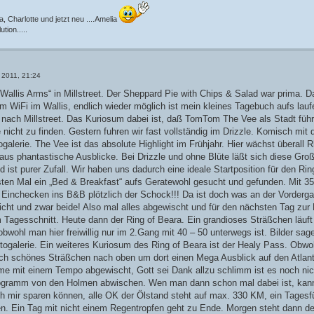
, Charlotte und jetzt neu ....Amelia
tion.....
 2011, 21:24
„Wallis Arms“ in Millstreet. Der Sheppard Pie with Chips & Salad war prima. Da
m WiFi im Wallis, endlich wieder möglich ist mein kleines Tagebuch aufs lauf
 nach Millstreet. Das Kuriosum dabei ist, daß TomTom The Vee als Stadt führt
 nicht zu finden. Gestern fuhren wir fast vollständig im Drizzle. Komisch mit
ogalerie. The Vee ist das absolute Highlight im Frühjahr. Hier wächst überall
aus phantastische Ausblicke. Bei Drizzle und ohne Blüte läßt sich diese Großa
nd ist purer Zufall. Wir haben uns dadurch eine ideale Startposition für den R
en Mal ein „Bed & Breakfast“ aufs Geratewohl gesucht und gefunden. Mit 35,
inchecken ins B&B plötzlich der Schock!!! Da ist doch was an der Vordergab
cht und zwar beide! Also mal alles abgewischt und für den nächsten Tag zur
 Tagesschnitt. Heute dann der Ring of Beara. Ein grandioses Sträßchen läuft d
bwohl man hier freiwillig nur im 2.Gang mit 40 – 50 unterwegs ist. Bilder sa
Fotogalerie. Ein weiteres Kuriosum des Ring of Beara ist der Healy Pass. Obwo
ich schönes Sträßchen nach oben um dort einen Mega Ausblick auf den Atlan
me mit einem Tempo abgewischt, Gott sei Dank allzu schlimm ist es noch nich
gramm von den Holmen abwischen. Wen man dann schon mal dabei ist, ka
ch mir sparen können, alle OK der Ölstand steht auf max. 330 KM, ein Tages
. Ein Tag mit nicht einem Regentropfen geht zu Ende. Morgen steht dann de