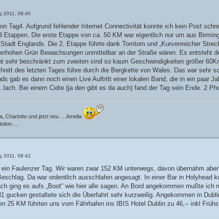
g 2011, 08:40
on Tag4. Aufgrund fehlender Internet Connectivität konnte ich kein Post schre
 3 Etappen. Die erste Etappe von ca. 50 KM war eigentlich nur um aus Birmi
 Stadt Englands. Die 2. Etappe führte dank Tomtom und „Kurvenreicher Streck
terhohen Grün Bewachsungen unmittelbar an der Straße wären. Es entsteht de
cht sehr beschränkt zum zweiten sind so kaum Geschwindigkeiten größer 60Km
chnitt des letzten Tages führe durch die Bergkette von Wales. Das war sehr s
nds gab es dann noch einen Live Auftritt einer lokalen Band, die in ein paar 
lach. Bei einem Cidre (ja den gibt es da auch) fand der Tag sein Ende. 2 Phot
, Charlotte und jetzt neu ....Amelia
tion.....
g 2011, 08:42
r ein Faulenzer Tag. Wir waren zwar 152 KM unterwegs, davon übernahm aber
Beschlag. Da war ordentlich ausschlafen angesagt. In einer Bar in Holyhead 
ch ging es aufs „Boot“ wie hier alle sagen. An Bord angekommen mußte ich mi
el1 gucken gestaltete sich die Überfahrt sehr kurzweilig. Angekommen in Dublin
ten 25 KM führten uns vom Fährhafen ins IBIS Hotel Dublin zu 46,-- inkl Frühs