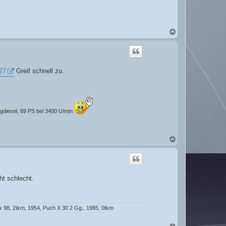
N
a
c
h
o
b
127
Greif schnell zu.
e
n
ugdiesel, 69 PS bei 3400 U/min
N
a
c
h
o
b
ht schlecht.
e
n
 98, 2tkm, 1954, Puch X 30 2 Gg., 1985, 0tkm
N