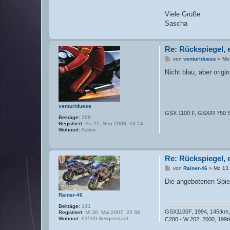
g
Viele Grüße
Sascha
Re: Rückspiegel, 
B
von
venturiduese
»
Mo 
e
i
Nicht blau, aber orig
t
r
a
g
venturiduese
GSX 1100 F, GSX/R 750 SRA
Beiträge:
268
Registriert:
So 21. Sep 2008, 13:14
Wohnort:
Achim
Re: Rückspiegel, 
B
von
Rainer-46
»
Mo 13.
e
i
Die angebotenen Spiege
t
r
Rainer-46
a
g
Beiträge:
141
GSX1100F, 1994, 145tkm, 
Registriert:
Mi 30. Mai 2007, 22:36
Wohnort:
63500 Seligenstadt
C280 - W 202, 2000, 199t