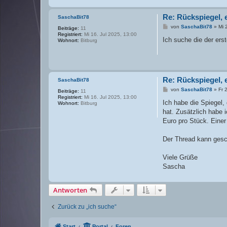
Re: Rückspiegel, 
SaschaBit78
B
von
SaschaBit78
»
Mi 
Beiträge:
11
e
Registriert:
Mi 16. Jul 2025, 13:00
i
Ich suche die der erst
Wohnort:
Bitburg
t
r
a
g
Re: Rückspiegel, 
SaschaBit78
B
von
SaschaBit78
»
Fr 
Beiträge:
11
e
Registriert:
Mi 16. Jul 2025, 13:00
i
Ich habe die Spiegel,
Wohnort:
Bitburg
t
hat. Zusätzlich habe 
r
a
Euro pro Stück. Einer
g
Der Thread kann gesc
Viele Grüße
Sascha
Antworten
Zurück zu „ich suche“
Start
Portal
Foren