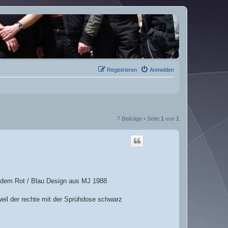
Registrieren
Anmelden
7 Beiträge • Seite
1
von
1
in dem Rot / Blau Design aus MJ 1988
weil der rechte mit der Sprühdose schwarz