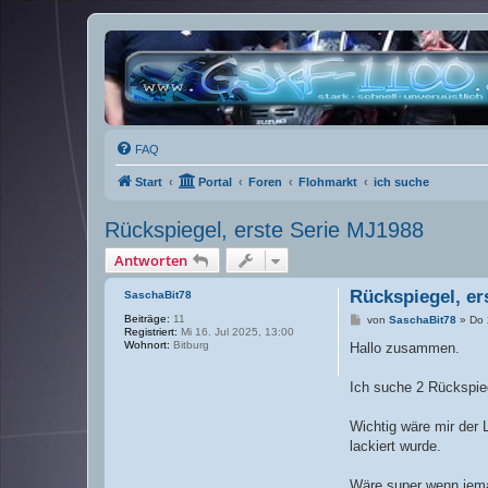
FAQ
Start
Portal
Foren
Flohmarkt
ich suche
Rückspiegel, erste Serie MJ1988
Antworten
Rückspiegel, er
SaschaBit78
Beiträge:
11
B
von
SaschaBit78
»
Do 
Registriert:
Mi 16. Jul 2025, 13:00
e
Wohnort:
Bitburg
i
Hallo zusammen.
t
r
a
Ich suche 2 Rückspieg
g
Wichtig wäre mir der 
lackiert wurde.
Wäre super wenn jema