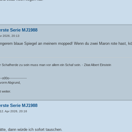
erste Serie MJ1988
pr 2026, 20:13
 längerem blaue Spiegel an meinem mopped! Wenn du zwei Maron rote hast, kö
r Schafherde zu sein muss man vor allem ein Schaf sein. - Zitat Albert Einstein
---o00o---------------
 vorm Abgrund,
t weiter.
erste Serie MJ1988
12. Apr 2026, 20:16
te, dann würde ich sofort tauschen.