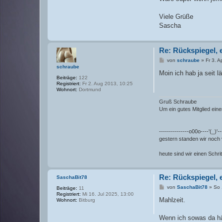
Viele Grüße
Sascha
Re: Rückspiegel, 
B
von
schraube
»
Fr 3. A
e
schraube
i
Moin ich hab ja seit
t
Beiträge:
122
r
Registriert:
Fr 2. Aug 2013, 10:25
a
Wohnort:
Dortmund
g
Gruß Schraube
Um ein gutes Mitglied eine
---------------o00o----'(_)'-
gestern standen wir noch
heute sind wir einen Schrit
Re: Rückspiegel, 
SaschaBit78
B
von
SaschaBit78
»
So 
Beiträge:
11
e
Registriert:
Mi 16. Jul 2025, 13:00
i
Mahlzeit.
Wohnort:
Bitburg
t
r
a
Wenn ich sowas da hät