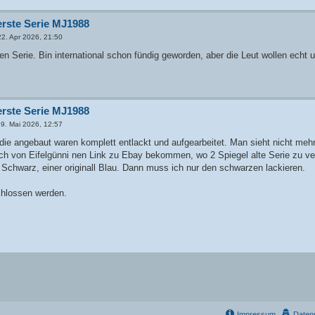
erste Serie MJ1988
22. Apr 2026, 21:50
en Serie. Bin international schon fündig geworden, aber die Leut wollen echt 
erste Serie MJ1988
29. Mai 2026, 12:57
 die angebaut waren komplett entlackt und aufgearbeitet. Man sieht nicht me
ich von Eifelgünni nen Link zu Ebay bekommen, wo 2 Spiegel alte Serie zu v
 Schwarz, einer originall Blau. Dann muss ich nur den schwarzen lackieren.
hlossen werden.
Impressum
Daten