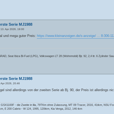
erste Serie MJ1988
13. Apr 2026, 19:00
inal und mega guter Preis:
https://www.kleinanzeigen.de/s-anzeige/ ... 8-306-1
D, Seat Ibiza Bi-Fuel (LPG), Volkswagen LT 28 (Wohnmobil) Bjr. 92, 2,4 ltr. 6 Zylinder Sa
erste Serie MJ1988
 Apr 2026, 20:46
l sind allerdings von der zweiten Serie ab Bj. 90, der Preis ist allerdings nic
GSX1100F - die Zweite in lila, 79TKm ohne Zulassung, MT 09 Tracer, 2016, 41tkm, NSU Fox
km, E 200 Cabrio - W 124, 1995, 120tkm, Kia Venga, 2012, 146 tkm