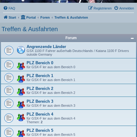
FAQ
Registrieren
Anmelden
Start
Portal
Foren
Treffen & Ausfahrten
Treffen & Ausfahrten
Forum
Angrenzende Länder
GSX 1100 F Fahrer außerhalb Deutschlands / Katana 1100 F Drivers
outside Germany
PLZ Bereich 0
für GSX-F ler aus dem Bereich 0
PLZ Bereich 1
für GSX-F ler aus dem Bereich 1
PLZ Bereich 2
für GSX-F ler aus dem Bereich 2
PLZ Bereich 3
für GSX-F ler aus dem Bereich 3
PLZ Bereich 4
für GSX-F ler aus dem Bereich 4
Themen:
2
PLZ Bereich 5
für GSX-F ler aus dem Bereich 5