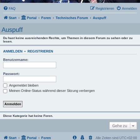
FAQ
Registrieren
Anmelden
Start
Portal
Foren
Technisches Forum
Auspuff
Auspuff
Du hast keine ausreichenden Rechte, um Themen in diesem Forum zu sehen oder zu
lesen.
ANMELDEN
•
REGISTRIEREN
Benutzername:
Passwort:
Angemeldet bleiben
Meinen Online-Status während dieser Sitzung verbergen
Diese Kategorie hat keine Foren.
Gehe zu
Start
Portal
Foren
Alle Zeiten sind
UTC+02:00