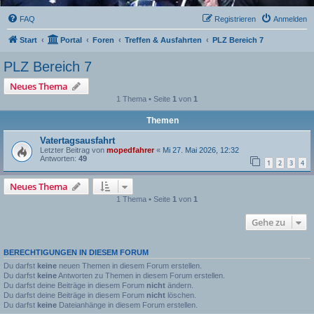
FAQ
Registrieren
Anmelden
Start
Portal
Foren
Treffen & Ausfahrten
PLZ Bereich 7
PLZ Bereich 7
Neues Thema
1 Thema • Seite
1
von
1
Themen
Vatertagsausfahrt
Letzter Beitrag von
mopedfahrer
«
Mi 27. Mai 2026, 12:32
Antworten:
49
1
2
3
4
Neues Thema
1 Thema • Seite
1
von
1
Gehe zu
BERECHTIGUNGEN IN DIESEM FORUM
Du darfst
keine
neuen Themen in diesem Forum erstellen.
Du darfst
keine
Antworten zu Themen in diesem Forum erstellen.
Du darfst deine Beiträge in diesem Forum
nicht
ändern.
Du darfst deine Beiträge in diesem Forum
nicht
löschen.
Du darfst
keine
Dateianhänge in diesem Forum erstellen.