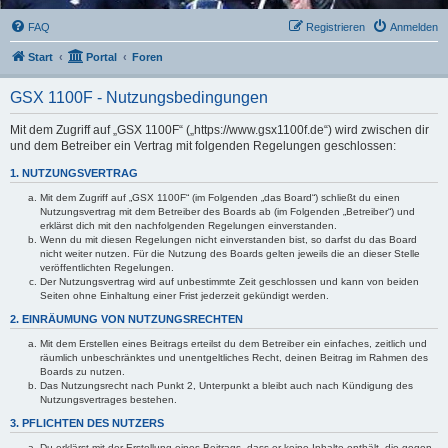
FAQ
Registrieren
Anmelden
Start
Portal
Foren
GSX 1100F - Nutzungsbedingungen
Mit dem Zugriff auf „GSX 1100F“ („https://www.gsx1100f.de“) wird zwischen dir
und dem Betreiber ein Vertrag mit folgenden Regelungen geschlossen:
1. NUTZUNGSVERTRAG
Mit dem Zugriff auf „GSX 1100F“ (im Folgenden „das Board“) schließt du einen
Nutzungsvertrag mit dem Betreiber des Boards ab (im Folgenden „Betreiber“) und
erklärst dich mit den nachfolgenden Regelungen einverstanden.
Wenn du mit diesen Regelungen nicht einverstanden bist, so darfst du das Board
nicht weiter nutzen. Für die Nutzung des Boards gelten jeweils die an dieser Stelle
veröffentlichten Regelungen.
Der Nutzungsvertrag wird auf unbestimmte Zeit geschlossen und kann von beiden
Seiten ohne Einhaltung einer Frist jederzeit gekündigt werden.
2. EINRÄUMUNG VON NUTZUNGSRECHTEN
Mit dem Erstellen eines Beitrags erteilst du dem Betreiber ein einfaches, zeitlich und
räumlich unbeschränktes und unentgeltliches Recht, deinen Beitrag im Rahmen des
Boards zu nutzen.
Das Nutzungsrecht nach Punkt 2, Unterpunkt a bleibt auch nach Kündigung des
Nutzungsvertrages bestehen.
3. PFLICHTEN DES NUTZERS
Du erklärst mit der Erstellung eines Beitrags, dass er keine Inhalte enthält, die gegen