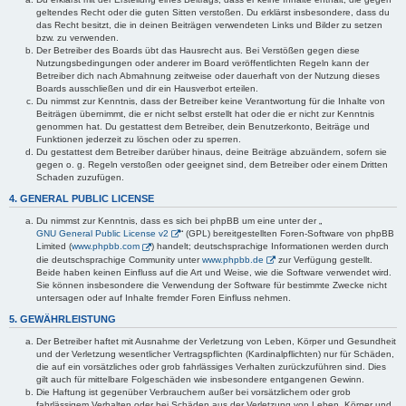
geltendes Recht oder die guten Sitten verstoßen. Du erklärst insbesondere, dass du
das Recht besitzt, die in deinen Beiträgen verwendeten Links und Bilder zu setzen
bzw. zu verwenden.
Der Betreiber des Boards übt das Hausrecht aus. Bei Verstößen gegen diese
Nutzungsbedingungen oder anderer im Board veröffentlichten Regeln kann der
Betreiber dich nach Abmahnung zeitweise oder dauerhaft von der Nutzung dieses
Boards ausschließen und dir ein Hausverbot erteilen.
Du nimmst zur Kenntnis, dass der Betreiber keine Verantwortung für die Inhalte von
Beiträgen übernimmt, die er nicht selbst erstellt hat oder die er nicht zur Kenntnis
genommen hat. Du gestattest dem Betreiber, dein Benutzerkonto, Beiträge und
Funktionen jederzeit zu löschen oder zu sperren.
Du gestattest dem Betreiber darüber hinaus, deine Beiträge abzuändern, sofern sie
gegen o. g. Regeln verstoßen oder geeignet sind, dem Betreiber oder einem Dritten
Schaden zuzufügen.
4. GENERAL PUBLIC LICENSE
Du nimmst zur Kenntnis, dass es sich bei phpBB um eine unter der „
GNU General Public License v2
“ (GPL) bereitgestellten Foren-Software von phpBB
Limited (
www.phpbb.com
) handelt; deutschsprachige Informationen werden durch
die deutschsprachige Community unter
www.phpbb.de
zur Verfügung gestellt.
Beide haben keinen Einfluss auf die Art und Weise, wie die Software verwendet wird.
Sie können insbesondere die Verwendung der Software für bestimmte Zwecke nicht
untersagen oder auf Inhalte fremder Foren Einfluss nehmen.
5. GEWÄHRLEISTUNG
Der Betreiber haftet mit Ausnahme der Verletzung von Leben, Körper und Gesundheit
und der Verletzung wesentlicher Vertragspflichten (Kardinalpflichten) nur für Schäden,
die auf ein vorsätzliches oder grob fahrlässiges Verhalten zurückzuführen sind. Dies
gilt auch für mittelbare Folgeschäden wie insbesondere entgangenen Gewinn.
Die Haftung ist gegenüber Verbrauchern außer bei vorsätzlichem oder grob
fahrlässigem Verhalten oder bei Schäden aus der Verletzung von Leben, Körper und