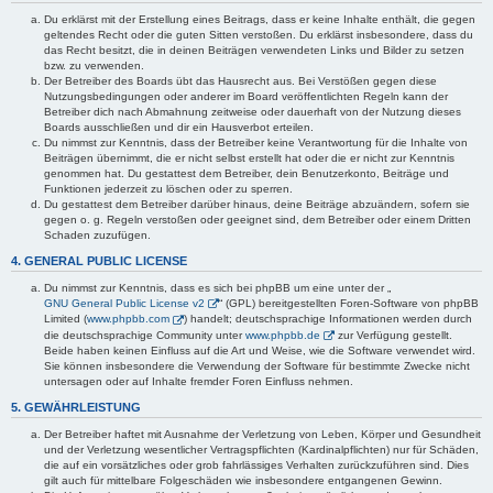
Du erklärst mit der Erstellung eines Beitrags, dass er keine Inhalte enthält, die gegen
geltendes Recht oder die guten Sitten verstoßen. Du erklärst insbesondere, dass du
das Recht besitzt, die in deinen Beiträgen verwendeten Links und Bilder zu setzen
bzw. zu verwenden.
Der Betreiber des Boards übt das Hausrecht aus. Bei Verstößen gegen diese
Nutzungsbedingungen oder anderer im Board veröffentlichten Regeln kann der
Betreiber dich nach Abmahnung zeitweise oder dauerhaft von der Nutzung dieses
Boards ausschließen und dir ein Hausverbot erteilen.
Du nimmst zur Kenntnis, dass der Betreiber keine Verantwortung für die Inhalte von
Beiträgen übernimmt, die er nicht selbst erstellt hat oder die er nicht zur Kenntnis
genommen hat. Du gestattest dem Betreiber, dein Benutzerkonto, Beiträge und
Funktionen jederzeit zu löschen oder zu sperren.
Du gestattest dem Betreiber darüber hinaus, deine Beiträge abzuändern, sofern sie
gegen o. g. Regeln verstoßen oder geeignet sind, dem Betreiber oder einem Dritten
Schaden zuzufügen.
4. GENERAL PUBLIC LICENSE
Du nimmst zur Kenntnis, dass es sich bei phpBB um eine unter der „
GNU General Public License v2
“ (GPL) bereitgestellten Foren-Software von phpBB
Limited (
www.phpbb.com
) handelt; deutschsprachige Informationen werden durch
die deutschsprachige Community unter
www.phpbb.de
zur Verfügung gestellt.
Beide haben keinen Einfluss auf die Art und Weise, wie die Software verwendet wird.
Sie können insbesondere die Verwendung der Software für bestimmte Zwecke nicht
untersagen oder auf Inhalte fremder Foren Einfluss nehmen.
5. GEWÄHRLEISTUNG
Der Betreiber haftet mit Ausnahme der Verletzung von Leben, Körper und Gesundheit
und der Verletzung wesentlicher Vertragspflichten (Kardinalpflichten) nur für Schäden,
die auf ein vorsätzliches oder grob fahrlässiges Verhalten zurückzuführen sind. Dies
gilt auch für mittelbare Folgeschäden wie insbesondere entgangenen Gewinn.