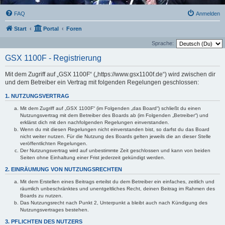
FAQ
Anmelden
Start
Portal
Foren
Sprache:
GSX 1100F - Registrierung
Mit dem Zugriff auf „GSX 1100F“ („https://www.gsx1100f.de“) wird zwischen dir
und dem Betreiber ein Vertrag mit folgenden Regelungen geschlossen:
1. NUTZUNGSVERTRAG
Mit dem Zugriff auf „GSX 1100F“ (im Folgenden „das Board“) schließt du einen
Nutzungsvertrag mit dem Betreiber des Boards ab (im Folgenden „Betreiber“) und
erklärst dich mit den nachfolgenden Regelungen einverstanden.
Wenn du mit diesen Regelungen nicht einverstanden bist, so darfst du das Board
nicht weiter nutzen. Für die Nutzung des Boards gelten jeweils die an dieser Stelle
veröffentlichten Regelungen.
Der Nutzungsvertrag wird auf unbestimmte Zeit geschlossen und kann von beiden
Seiten ohne Einhaltung einer Frist jederzeit gekündigt werden.
2. EINRÄUMUNG VON NUTZUNGSRECHTEN
Mit dem Erstellen eines Beitrags erteilst du dem Betreiber ein einfaches, zeitlich und
räumlich unbeschränktes und unentgeltliches Recht, deinen Beitrag im Rahmen des
Boards zu nutzen.
Das Nutzungsrecht nach Punkt 2, Unterpunkt a bleibt auch nach Kündigung des
Nutzungsvertrages bestehen.
3. PFLICHTEN DES NUTZERS