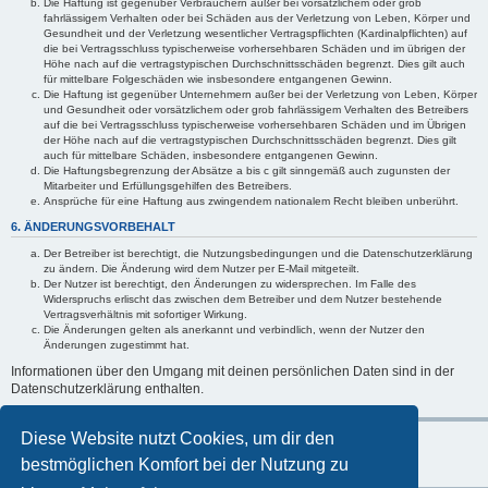
Die Haftung ist gegenüber Verbrauchern außer bei vorsätzlichem oder grob
fahrlässigem Verhalten oder bei Schäden aus der Verletzung von Leben, Körper und
Gesundheit und der Verletzung wesentlicher Vertragspflichten (Kardinalpflichten) auf
die bei Vertragsschluss typischerweise vorhersehbaren Schäden und im übrigen der
Höhe nach auf die vertragstypischen Durchschnittsschäden begrenzt. Dies gilt auch
für mittelbare Folgeschäden wie insbesondere entgangenen Gewinn.
Die Haftung ist gegenüber Unternehmern außer bei der Verletzung von Leben, Körper
und Gesundheit oder vorsätzlichem oder grob fahrlässigem Verhalten des Betreibers
auf die bei Vertragsschluss typischerweise vorhersehbaren Schäden und im Übrigen
der Höhe nach auf die vertragstypischen Durchschnittsschäden begrenzt. Dies gilt
auch für mittelbare Schäden, insbesondere entgangenen Gewinn.
Die Haftungsbegrenzung der Absätze a bis c gilt sinngemäß auch zugunsten der
Mitarbeiter und Erfüllungsgehilfen des Betreibers.
Ansprüche für eine Haftung aus zwingendem nationalem Recht bleiben unberührt.
6. ÄNDERUNGSVORBEHALT
Der Betreiber ist berechtigt, die Nutzungsbedingungen und die Datenschutzerklärung
zu ändern. Die Änderung wird dem Nutzer per E-Mail mitgeteilt.
Der Nutzer ist berechtigt, den Änderungen zu widersprechen. Im Falle des
Widerspruchs erlischt das zwischen dem Betreiber und dem Nutzer bestehende
Vertragsverhältnis mit sofortiger Wirkung.
Die Änderungen gelten als anerkannt und verbindlich, wenn der Nutzer den
Änderungen zugestimmt hat.
Informationen über den Umgang mit deinen persönlichen Daten sind in der
Datenschutzerklärung enthalten.
Diese Website nutzt Cookies, um dir den
bestmöglichen Komfort bei der Nutzung zu