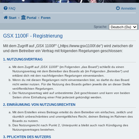
FAQ
Anmelden
Start
Portal
Foren
Sprache:
GSX 1100F - Registrierung
Mit dem Zugriff auf „GSX 1100F“ („https://www.gsx1100f.de“) wird zwischen dir
und dem Betreiber ein Vertrag mit folgenden Regelungen geschlossen:
1. NUTZUNGSVERTRAG
Mit dem Zugriff auf „GSX 1100F“ (im Folgenden „das Board“) schließt du einen
Nutzungsvertrag mit dem Betreiber des Boards ab (im Folgenden „Betreiber“) und
erklärst dich mit den nachfolgenden Regelungen einverstanden.
Wenn du mit diesen Regelungen nicht einverstanden bist, so darfst du das Board
nicht weiter nutzen. Für die Nutzung des Boards gelten jeweils die an dieser Stelle
veröffentlichten Regelungen.
Der Nutzungsvertrag wird auf unbestimmte Zeit geschlossen und kann von beiden
Seiten ohne Einhaltung einer Frist jederzeit gekündigt werden.
2. EINRÄUMUNG VON NUTZUNGSRECHTEN
Mit dem Erstellen eines Beitrags erteilst du dem Betreiber ein einfaches, zeitlich und
räumlich unbeschränktes und unentgeltliches Recht, deinen Beitrag im Rahmen des
Boards zu nutzen.
Das Nutzungsrecht nach Punkt 2, Unterpunkt a bleibt auch nach Kündigung des
Nutzungsvertrages bestehen.
3. PFLICHTEN DES NUTZERS