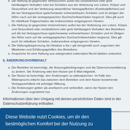
Die Haftung ist gegenüber Verbrauchern außer bei vorsätzlichem oder grob
fahrlässigem Verhalten oder bei Schäden aus der Verletzung von Leben, Körper und
Gesundheit und der Verletzung wesentlicher Vertragspflichten (Kardinalpflichten) auf
die bei Vertragsschluss typischerweise vorhersehbaren Schäden und im übrigen der
Höhe nach auf die vertragstypischen Durchschnittsschäden begrenzt. Dies gilt auch
für mittelbare Folgeschäden wie insbesondere entgangenen Gewinn.
Die Haftung ist gegenüber Unternehmern außer bei der Verletzung von Leben, Körper
und Gesundheit oder vorsätzlichem oder grob fahrlässigem Verhalten des Betreibers
auf die bei Vertragsschluss typischerweise vorhersehbaren Schäden und im Übrigen
der Höhe nach auf die vertragstypischen Durchschnittsschäden begrenzt. Dies gilt
auch für mittelbare Schäden, insbesondere entgangenen Gewinn.
Die Haftungsbegrenzung der Absätze a bis c gilt sinngemäß auch zugunsten der
Mitarbeiter und Erfüllungsgehilfen des Betreibers.
Ansprüche für eine Haftung aus zwingendem nationalem Recht bleiben unberührt.
6. ÄNDERUNGSVORBEHALT
Der Betreiber ist berechtigt, die Nutzungsbedingungen und die Datenschutzerklärung
zu ändern. Die Änderung wird dem Nutzer per E-Mail mitgeteilt.
Der Nutzer ist berechtigt, den Änderungen zu widersprechen. Im Falle des
Widerspruchs erlischt das zwischen dem Betreiber und dem Nutzer bestehende
Vertragsverhältnis mit sofortiger Wirkung.
Die Änderungen gelten als anerkannt und verbindlich, wenn der Nutzer den
Änderungen zugestimmt hat.
Informationen über den Umgang mit deinen persönlichen Daten sind in der
Datenschutzerklärung enthalten.
Diese Website nutzt Cookies, um dir den
bestmöglichen Komfort bei der Nutzung zu