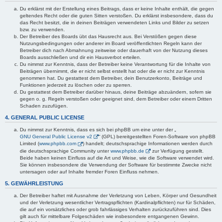
Du erklärst mit der Erstellung eines Beitrags, dass er keine Inhalte enthält, die gegen
geltendes Recht oder die guten Sitten verstoßen. Du erklärst insbesondere, dass du
das Recht besitzt, die in deinen Beiträgen verwendeten Links und Bilder zu setzen
bzw. zu verwenden.
Der Betreiber des Boards übt das Hausrecht aus. Bei Verstößen gegen diese
Nutzungsbedingungen oder anderer im Board veröffentlichten Regeln kann der
Betreiber dich nach Abmahnung zeitweise oder dauerhaft von der Nutzung dieses
Boards ausschließen und dir ein Hausverbot erteilen.
Du nimmst zur Kenntnis, dass der Betreiber keine Verantwortung für die Inhalte von
Beiträgen übernimmt, die er nicht selbst erstellt hat oder die er nicht zur Kenntnis
genommen hat. Du gestattest dem Betreiber, dein Benutzerkonto, Beiträge und
Funktionen jederzeit zu löschen oder zu sperren.
Du gestattest dem Betreiber darüber hinaus, deine Beiträge abzuändern, sofern sie
gegen o. g. Regeln verstoßen oder geeignet sind, dem Betreiber oder einem Dritten
Schaden zuzufügen.
4. GENERAL PUBLIC LICENSE
Du nimmst zur Kenntnis, dass es sich bei phpBB um eine unter der „
GNU General Public License v2
“ (GPL) bereitgestellten Foren-Software von phpBB
Limited (
www.phpbb.com
) handelt; deutschsprachige Informationen werden durch
die deutschsprachige Community unter
www.phpbb.de
zur Verfügung gestellt.
Beide haben keinen Einfluss auf die Art und Weise, wie die Software verwendet wird.
Sie können insbesondere die Verwendung der Software für bestimmte Zwecke nicht
untersagen oder auf Inhalte fremder Foren Einfluss nehmen.
5. GEWÄHRLEISTUNG
Der Betreiber haftet mit Ausnahme der Verletzung von Leben, Körper und Gesundheit
und der Verletzung wesentlicher Vertragspflichten (Kardinalpflichten) nur für Schäden,
die auf ein vorsätzliches oder grob fahrlässiges Verhalten zurückzuführen sind. Dies
gilt auch für mittelbare Folgeschäden wie insbesondere entgangenen Gewinn.