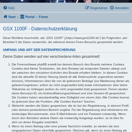
FAQ
Registrieren
Anmelden
Start
Portal
Foren
GSX 1100F - Datenschutzerklärung
Diese Richtlinie beschreibt, wie „GSX 1100F“ („https://www.gsx1100f.de“) (im Folgenden „der
Betreiber“) die Daten verwendet, die während deines Foren-Besuchs gesammelt werden.
UMFANG UND ART DER DATENSPEICHERUNG
Deine Daten werden auf vier verschiedene Arten gesammelt:
Die Forensoftware phpBB erstellt bei deinem Besuch des Boards mehrere Cookies.
Cookies sind kleine Textdateien, die dein Browser als temporäre Dateien ablegt und
die zwischen den einzelnen Aufrufen des Boards erhalten bleiben. In diesen Cookies
sind die aktuelle ID deiner Sitzung (damit dir alle Seitenaufrufe zugeordnet werden
können), Informationen über die von dir gelesenen Beiträge (zur Markierung dieser als
gelesen/ungelesen; sofern du nicht angemeldet bist) sowie Informationen über deine
Teilnahme an Umfragen (sofern du nicht angemeldet bist) gespeichert. Ferner werden
deine Benutzer-ID, ein Authentifizierungsschlüssel und eine Session-ID gespeichert.
Die Cookies haben standardmäßig eine Gültigkeit von einem Jahr. Alle Cookies kannst
du jederzeit über die Funktion „Alle Cookies löschen“ löschen.
Weiterhin werden die Daten gespeichert, die du bei der Registrierung, in deinem Profil
oder deinem persönlichem Bereich angibst. Für die Registrierung sind mindestens ein
eindeutiger Benutzername, eine E-Mail-Adresse und ein Passwort notwendig. Wenn
durch den Betreiber weitere Daten als notwendig festgelegt wurden, so ist dies für
dich vor deren Eingabe ersichtlich.
Wenn du einen Beitrag oder eine private Nachricht erstellst, so werden die dort
eingegebenen Daten ebenfalls gespeichert. Gleiches gilt, wenn du einen Beitrag als