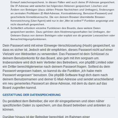
Entwurf zwischenspeicherst. In diesen Fällen wird auch deine IP-Adresse gespeichert.
Die IP-Adresse wird weiterhin bei folgenden Aktionen gespeichert: Löschen und
Ändern von Beiträgen (dazu zählen Private Nachrichten und Umfragen), Änderungen
an zentralen Profildaten (E-Mail-Adresse, Kontoaktivierung, Benutzer-Passwort) und
gescheiterte Anmeldeversuche. Die von deinem Browser übermittelte Browser-
Kennzeichnung (User Agent) wird nur in der „Wer ist online?“-Funktion angezeigt und
nicht dauerhaft gespeichert.
Schließlich erfordern einzelne Funktionen des Boards, dass weitere Daten
gespeichert werden. Dazu gehören dein Abstimmungsverhalten bei Umfragen, der
Gelesen-Status von deinen Beiträgen oder explizit von dir gesetzte Lesezeichen oder
Benachrichtigungsfunktionen.
Dein Passwort wird mit einer Einwege-Verschlüsselung (Hash) gespeichert, so
dass es sicher ist. Jedoch wird dir empfohlen, dieses Passwort nicht auf einer
Vielzahl von Webseiten zu verwenden. Das Passwort ist dein Schlüssel zu
deinem Benutzerkonto für das Board, also geh mit ihm sorgsam um.
Insbesondere wird dich kein Vertreter des Betreibers, von phpBB Limited oder
ein Dritter berechtigterweise nach deinem Passwort fragen. Solltest du dein
Passwort vergessen haben, so kannst du die Funktion „Ich habe mein
Passwort vergessen“ benutzen. Die phpBB-Software fragt dich dann nach
deinem Benutzernamen und deiner E-Mail-Adresse und sendet anschließend
ein neu generiertes Passwort an diese Adresse, mit dem du dann auf das
Board zugreifen kannst.
GESTATTUNG DER DATENSPEICHERUNG
Du gestattest dem Betreiber, die von dir eingegebenen und oben näher
spezifizierten Daten zu speichern, um das Board betreiben und anbieten zu
können.
Darüber hinaus ist der Betreiber berechtigt, im Rahmen einer