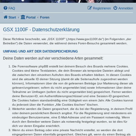
FAQ
Registrieren
Anmelden
Start
Portal
Foren
GSX 1100F - Datenschutzerklärung
Diese Richtlinie beschreibt, wie „GSX 1100F“ („https://www.gsx1100f.de“) (im Folgenden „der
Betreiber“) die Daten verwendet, die während deines Foren-Besuchs gesammelt werden.
UMFANG UND ART DER DATENSPEICHERUNG
Deine Daten werden auf vier verschiedene Arten gesammelt:
Die Forensoftware phpBB erstellt bei deinem Besuch des Boards mehrere Cookies.
Cookies sind kleine Textdateien, die dein Browser als temporäre Dateien ablegt und
die zwischen den einzelnen Aufrufen des Boards erhalten bleiben. In diesen Cookies
sind die aktuelle ID deiner Sitzung (damit dir alle Seitenaufrufe zugeordnet werden
können), Informationen über die von dir gelesenen Beiträge (zur Markierung dieser als
gelesen/ungelesen; sofern du nicht angemeldet bist) sowie Informationen über deine
Teilnahme an Umfragen (sofern du nicht angemeldet bist) gespeichert. Ferner werden
deine Benutzer-ID, ein Authentifizierungsschlüssel und eine Session-ID gespeichert.
Die Cookies haben standardmäßig eine Gültigkeit von einem Jahr. Alle Cookies kannst
du jederzeit über die Funktion „Alle Cookies löschen“ löschen.
Weiterhin werden die Daten gespeichert, die du bei der Registrierung, in deinem Profil
oder deinem persönlichem Bereich angibst. Für die Registrierung sind mindestens ein
eindeutiger Benutzername, eine E-Mail-Adresse und ein Passwort notwendig. Wenn
durch den Betreiber weitere Daten als notwendig festgelegt wurden, so ist dies für
dich vor deren Eingabe ersichtlich.
Wenn du einen Beitrag oder eine private Nachricht erstellst, so werden die dort
eingegebenen Daten ebenfalls gespeichert. Gleiches gilt, wenn du einen Beitrag als