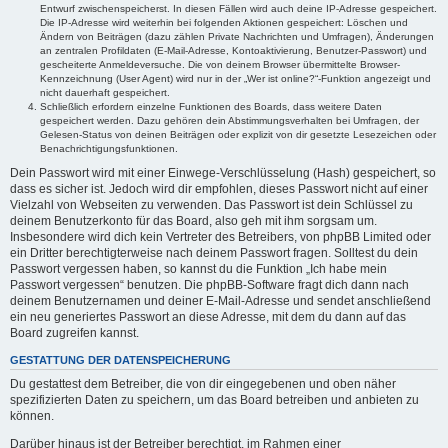
Entwurf zwischenspeicherst. In diesen Fällen wird auch deine IP-Adresse gespeichert.
Die IP-Adresse wird weiterhin bei folgenden Aktionen gespeichert: Löschen und
Ändern von Beiträgen (dazu zählen Private Nachrichten und Umfragen), Änderungen
an zentralen Profildaten (E-Mail-Adresse, Kontoaktivierung, Benutzer-Passwort) und
gescheiterte Anmeldeversuche. Die von deinem Browser übermittelte Browser-
Kennzeichnung (User Agent) wird nur in der „Wer ist online?“-Funktion angezeigt und
nicht dauerhaft gespeichert.
Schließlich erfordern einzelne Funktionen des Boards, dass weitere Daten
gespeichert werden. Dazu gehören dein Abstimmungsverhalten bei Umfragen, der
Gelesen-Status von deinen Beiträgen oder explizit von dir gesetzte Lesezeichen oder
Benachrichtigungsfunktionen.
Dein Passwort wird mit einer Einwege-Verschlüsselung (Hash) gespeichert, so
dass es sicher ist. Jedoch wird dir empfohlen, dieses Passwort nicht auf einer
Vielzahl von Webseiten zu verwenden. Das Passwort ist dein Schlüssel zu
deinem Benutzerkonto für das Board, also geh mit ihm sorgsam um.
Insbesondere wird dich kein Vertreter des Betreibers, von phpBB Limited oder
ein Dritter berechtigterweise nach deinem Passwort fragen. Solltest du dein
Passwort vergessen haben, so kannst du die Funktion „Ich habe mein
Passwort vergessen“ benutzen. Die phpBB-Software fragt dich dann nach
deinem Benutzernamen und deiner E-Mail-Adresse und sendet anschließend
ein neu generiertes Passwort an diese Adresse, mit dem du dann auf das
Board zugreifen kannst.
GESTATTUNG DER DATENSPEICHERUNG
Du gestattest dem Betreiber, die von dir eingegebenen und oben näher
spezifizierten Daten zu speichern, um das Board betreiben und anbieten zu
können.
Darüber hinaus ist der Betreiber berechtigt, im Rahmen einer