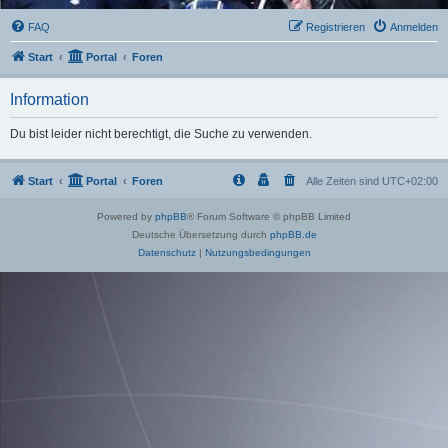
FAQ
Registrieren
Anmelden
Start
Portal
Foren
Information
Du bist leider nicht berechtigt, die Suche zu verwenden.
Start
Portal
Foren
Alle Zeiten sind
UTC+02:00
Powered by
phpBB
® Forum Software © phpBB Limited
Deutsche Übersetzung durch
phpBB.de
Datenschutz
|
Nutzungsbedingungen