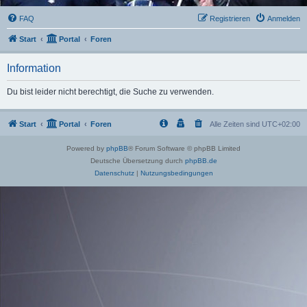
FAQ
Registrieren
Anmelden
Start
Portal
Foren
Information
Du bist leider nicht berechtigt, die Suche zu verwenden.
Start
Portal
Foren
Alle Zeiten sind
UTC+02:00
Powered by
phpBB
® Forum Software © phpBB Limited
Deutsche Übersetzung durch
phpBB.de
Datenschutz
|
Nutzungsbedingungen