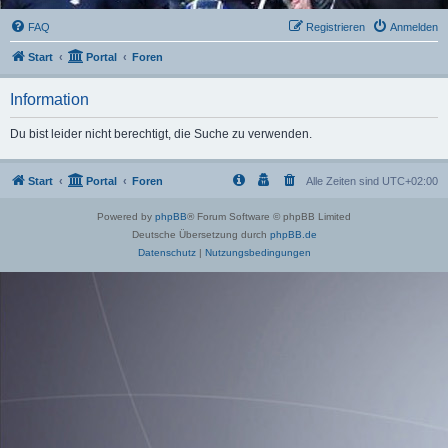
FAQ
Registrieren
Anmelden
Start
Portal
Foren
Information
Du bist leider nicht berechtigt, die Suche zu verwenden.
Start
Portal
Foren
Alle Zeiten sind
UTC+02:00
Powered by
phpBB
® Forum Software © phpBB Limited
Deutsche Übersetzung durch
phpBB.de
Datenschutz
|
Nutzungsbedingungen