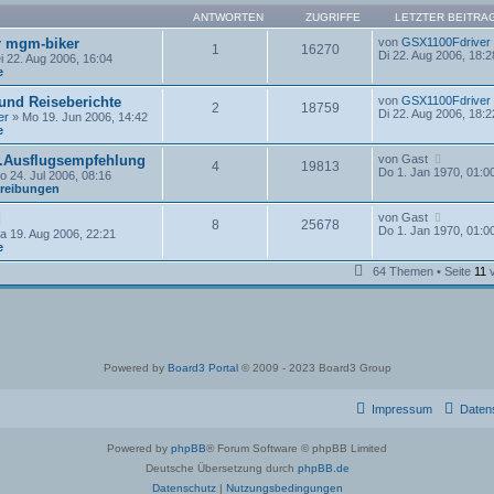
ANTWORTEN
ZUGRIFFE
LETZTER BEITRA
r mgm-biker
von
GSX1100Fdriver
1
16270
Di 22. Aug 2006, 18:2
i 22. Aug 2006, 16:04
e
und Reiseberichte
von
GSX1100Fdriver
2
18759
Di 22. Aug 2006, 18:2
er
» Mo 19. Jun 2006, 14:42
e
N
.Ausflugsempfehlung
von
Gast
4
19813
e
Do 1. Jan 1970, 01:0
 24. Jul 2006, 08:16
u
reibungen
e
s
N
d
von
Gast
8
25678
t
e
Do 1. Jan 1970, 01:0
a 19. Aug 2006, 22:21
e
u
e
r
e
B
s
64 Themen • Seite
11
e
t
i
e
t
r
r
B
a
e
g
i
t
Powered by
Board3 Portal
© 2009 - 2023 Board3 Group
r
a
g
Impressum
Daten
Powered by
phpBB
® Forum Software © phpBB Limited
Deutsche Übersetzung durch
phpBB.de
Datenschutz
|
Nutzungsbedingungen