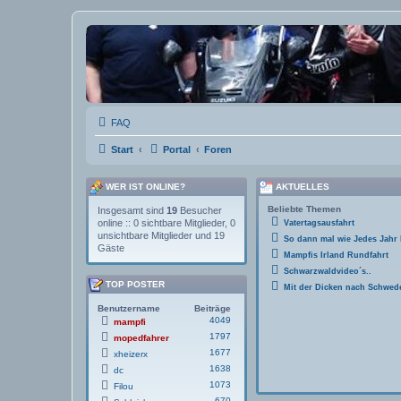
FAQ
Start
Portal
Foren
WER IST ONLINE?
AKTUELLES
Beliebte Themen
Insgesamt sind
19
Besucher
online :: 0 sichtbare Mitglieder, 0
Vatertagsausfahrt
unsichtbare Mitglieder und 19
So dann mal wie Jedes Jahr
Gäste
Mampfis Irland Rundfahrt
Schwarzwaldvideo´s..
TOP POSTER
Mit der Dicken nach Schwed
Benutzername
Beiträge
4049
mampfi
1797
mopedfahrer
1677
xheizerx
1638
dc
1073
Filou
670