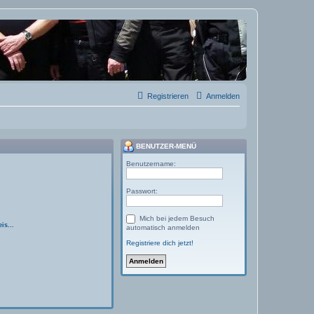
Registrieren
Anmelden
BENUTZER-MENÜ
Benutzername:
Passwort:
Mich bei jedem Besuch
is...
automatisch anmelden
Registriere dich jetzt!