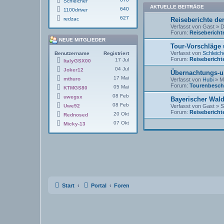
Schleicher
AKTUELLE BEITRÄGE
640
1100driver
627
redzac
Reiseberichte de
Verfasst von
Gast
» D
Forum:
Reisebericht
NEUE MITGLIEDER
Tour-Vorschläge 
Verfasst von
Schleich
Benutzername
Registriert
Forum:
Reisebericht
17 Jul
ItalyGSX00
04 Jul
Joker12
Übernachtungs-u
17 Mai
mthuro
Verfasst von
Hubi
» Mo
Forum:
Tourenbesch
05 Mai
KTMGS80
08 Feb
uwegsx
Bayerischer Wal
08 Feb
Uwe92
Verfasst von
Gast
» S
Forum:
Reisebericht
20 Okt
Rednosed
07 Okt
Micky-13
Start
Portal
Foren