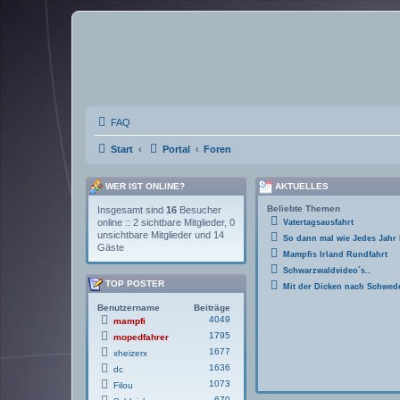
FAQ
Start
Portal
Foren
WER IST ONLINE?
AKTUELLES
Beliebte Themen
Insgesamt sind
16
Besucher
online :: 2 sichtbare Mitglieder, 0
Vatertagsausfahrt
unsichtbare Mitglieder und 14
So dann mal wie Jedes Jahr
Gäste
Mampfis Irland Rundfahrt
Schwarzwaldvideo´s..
TOP POSTER
Mit der Dicken nach Schwed
Benutzername
Beiträge
4049
mampfi
1795
mopedfahrer
1677
xheizerx
1636
dc
1073
Filou
670