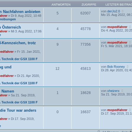
ANTWORTEN
ZUGRIFFE
LETZTER BEITRA
N
 Nachfahren anbieten
von
derJo2.0
5
62007
e
Mo 15. Aug 2022, 08:
ahrer
» Di 9. Aug 2022, 10:48
u
reibungen
e
s
n Österreich
von
mopedfahrer
4
45778
t
Do 4. Aug 2022, 20:2
ahrer
» Mi 3. Aug 2022, 17:06
e
e
r
B
H-Kennzeichen, trotz
von
mopedfahrer
e
9
77356
Fr 5. Mär 2021, 18:1
i
t
edfahrer
» Fr 15. Jan 2021,
r
a
 Technik der GSX 1100 F
g
N
ng und
von
Bob Rooney
12
45813
e
Di 28. Apr 2020, 01:4
u
edfahrer
» Di 21. Apr 2020,
e
s
 Technik der GSX 1100 F
t
e
N
en Namen
von
xheizerx
r
1
18628
e
Sa 21. Sep 2019, 20:
B
ahrer
» Sa 21. Sep 2019,
u
e
e
i
 Technik der GSX 1100 F
s
t
t
r
 die Tour war anders
von
mopedfahrer
0
16637
e
a
Di 17. Sep 2019, 21:
r
g
ahrer
» Di 17. Sep 2019,
B
e
e
i
t