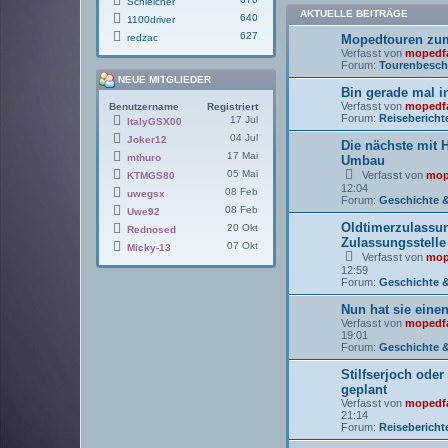
Schleicher
AKTUELLE BEITRÄGE
640
1100driver
627
redzac
Mopedtouren zum
Verfasst von
mopedf
Forum:
Tourenbesch
NEUE MITGLIEDER
Bin gerade mal i
Verfasst von
mopedf
Benutzername
Registriert
Forum:
Reisebericht
17 Jul
ItalyGSX00
04 Jul
Joker12
Die nächste mit 
17 Mai
mthuro
Umbau
05 Mai
Verfasst von
mop
KTMGS80
12:04
08 Feb
uwegsx
Forum:
Geschichte &
08 Feb
Uwe92
Oldtimerzulassu
20 Okt
Rednosed
Zulassungsstelle
07 Okt
Micky-13
Verfasst von
mop
12:59
Forum:
Geschichte &
Nun hat sie ein
Verfasst von
mopedf
19:01
Forum:
Geschichte &
Stilfserjoch oder
geplant
Verfasst von
mopedf
21:14
Forum:
Reisebericht