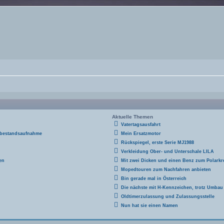
Aktuelle Themen
Vatertagsausfahrt
 bestandsaufnahme
Mein Ersatzmotor
Rückspiegel, erste Serie MJ1988
Verkleidung Ober- und Unterschale LILA
en
Mit zwei Dicken und einen Benz zum Polarkre
Mopedtouren zum Nachfahren anbieten
Bin gerade mal in Österreich
Die nächste mit H-Kennzeichen, trotz Umbau
Oldtimerzulassung und Zulassungsstelle
Nun hat sie einen Namen