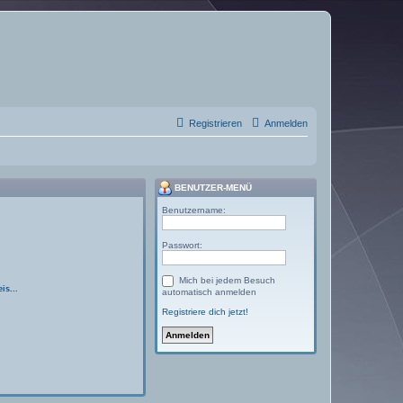
Registrieren
Anmelden
BENUTZER-MENÜ
Benutzername:
Passwort:
Mich bei jedem Besuch
is...
automatisch anmelden
Registriere dich jetzt!