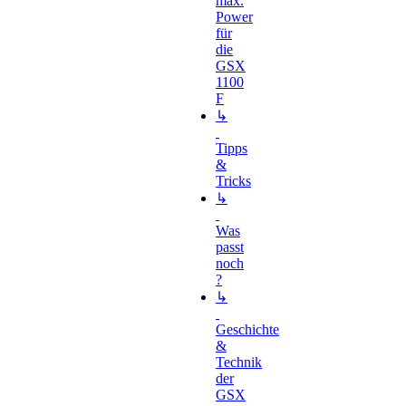
max.
Power
für
die
GSX
1100
F
↳
Tipps
&
Tricks
↳
Was
passt
noch
?
↳
Geschichte
&
Technik
der
GSX