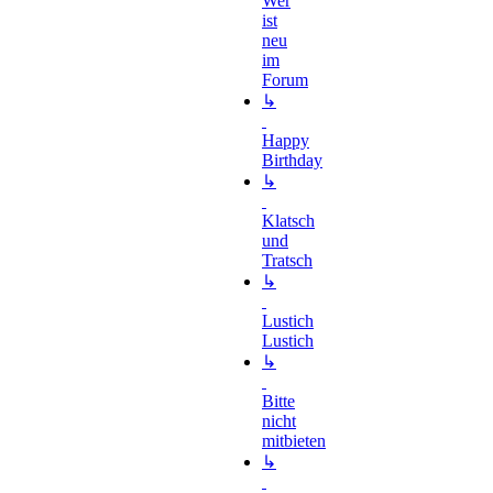
Wer
ist
neu
im
Forum
↳
Happy
Birthday
↳
Klatsch
und
Tratsch
↳
Lustich
Lustich
↳
Bitte
nicht
mitbieten
↳