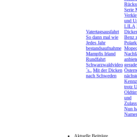
Rücksp
Serie
Verkle
und Un
LILA
Vatertagsausfahrt
Dicken
So dann mal wie
Benz 
Jedes Jahr
Polarkr
bestandsaufnahme
Moped
Mampfis Irland
Nachf
Rundfahrt
anbiet
Schwarzwaldvideo
gerade
´s..
Mit der Dicken
Österr
nach Schweden
nächst
Kennz
trotz
Oldtim
und
Zulass
Nun ha
Name
Aktuelle Beiträge