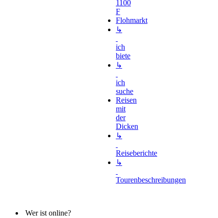
1100
F
Flohmarkt
↳
ich
biete
↳
ich
suche
Reisen
mit
der
Dicken
↳
Reiseberichte
↳
Tourenbeschreibungen
Wer ist online?