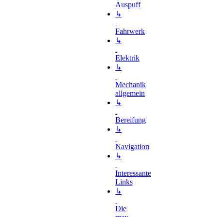
Auspuff
↳
Fahrwerk
↳
Elektrik
↳
Mechanik
allgemein
↳
Bereifung
↳
Navigation
↳
Interessante
Links
↳
Die