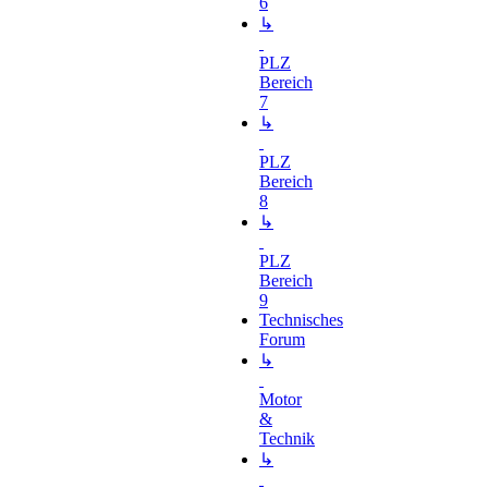
6
↳
PLZ
Bereich
7
↳
PLZ
Bereich
8
↳
PLZ
Bereich
9
Technisches
Forum
↳
Motor
&
Technik
↳