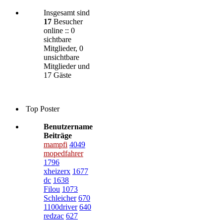
Insgesamt sind
17
Besucher
online :: 0
sichtbare
Mitglieder, 0
unsichtbare
Mitglieder und
17 Gäste
Top Poster
Benutzername
Beiträge
mampfi
4049
mopedfahrer
1796
xheizerx
1677
dc
1638
Filou
1073
Schleicher
670
1100driver
640
redzac
627