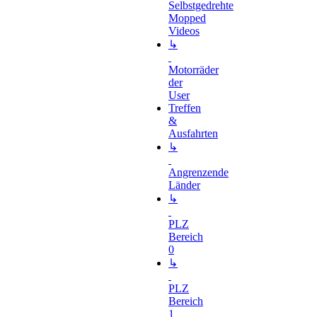
Selbstgedrehte
Mopped
Videos
↳
Motorräder
der
User
Treffen
&
Ausfahrten
↳
Angrenzende
Länder
↳
PLZ
Bereich
0
↳
PLZ
Bereich
1