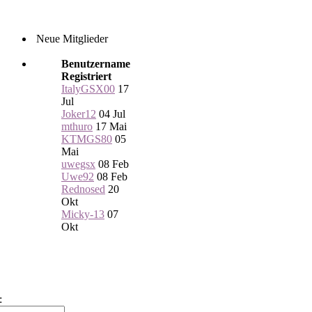
Neue Mitglieder
Benutzername
Registriert
ItalyGSX00
17
Jul
Joker12
04 Jul
mthuro
17 Mai
KTMGS80
05
Mai
uwegsx
08 Feb
Uwe92
08 Feb
Rednosed
20
Okt
Micky-13
07
Okt
: