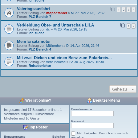
Forum:
ich suche
Vatertagsausfahrt
1
2
3
4
Letzter Beitrag von
mopedfahrer
»
Mi 27. Mai 2026, 12:32
Forum:
PLZ Bereich 7
Verkleidung Ober- und Unterschale LILA
1
2
Letzter Beitrag von
dc
»
Mi 20. Mai 2026, 19:15
Forum:
ich suche
Mein Ersatzmotor
Letzter Beitrag von
Müllerchen
»
Di 14. Apr 2026, 21:46
Forum:
PLZ Bereich 4
Mit zwei Dicken und einen Benz zum Polarkreis...
Letzter Beitrag von
venturiduese
»
Sa 30. Aug 2025, 16:30
Forum:
Reiseberichte
Gehe zu
Wer ist online?
Benutzer-Menü
Benutzername:
Insgesamt sind
17
Besucher online :: 1
sichtbares Mitglied, 0 unsichtbare
Mitglieder und 16 Gäste
Passwort:
Top Poster
Mich bei jedem Besuch automatisch
Benutzername
Beiträge
anmelden