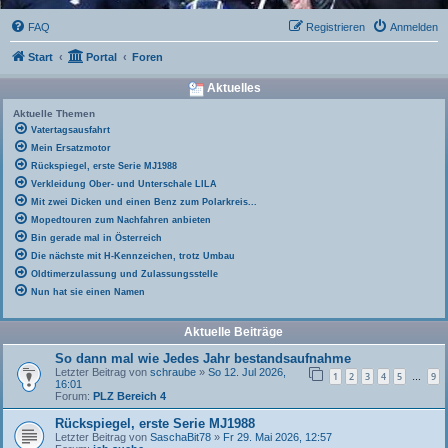
FAQ
Registrieren
Anmelden
Start
Portal
Foren
Aktuelles
Aktuelle Themen
Vatertagsausfahrt
Mein Ersatzmotor
Rückspiegel, erste Serie MJ1988
Verkleidung Ober- und Unterschale LILA
Mit zwei Dicken und einen Benz zum Polarkreis...
Mopedtouren zum Nachfahren anbieten
Bin gerade mal in Österreich
Die nächste mit H-Kennzeichen, trotz Umbau
Oldtimerzulassung und Zulassungsstelle
Nun hat sie einen Namen
Aktuelle Beiträge
So dann mal wie Jedes Jahr bestandsaufnahme
Letzter Beitrag von
schraube
»
So 12. Jul 2026,
1
2
3
4
5
9
…
16:01
Forum:
PLZ Bereich 4
Rückspiegel, erste Serie MJ1988
Letzter Beitrag von
SaschaBit78
»
Fr 29. Mai 2026, 12:57