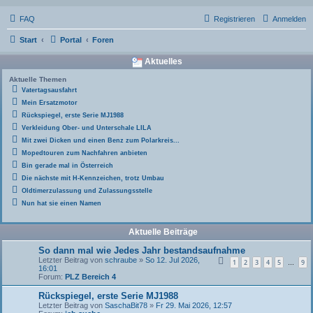
FAQ
Registrieren
Anmelden
Start
Portal
Foren
Aktuelles
Aktuelle Themen
Vatertagsausfahrt
Mein Ersatzmotor
Rückspiegel, erste Serie MJ1988
Verkleidung Ober- und Unterschale LILA
Mit zwei Dicken und einen Benz zum Polarkreis...
Mopedtouren zum Nachfahren anbieten
Bin gerade mal in Österreich
Die nächste mit H-Kennzeichen, trotz Umbau
Oldtimerzulassung und Zulassungsstelle
Nun hat sie einen Namen
Aktuelle Beiträge
So dann mal wie Jedes Jahr bestandsaufnahme
Letzter Beitrag von
schraube
»
So 12. Jul 2026,
1
2
3
4
5
9
…
16:01
Forum:
PLZ Bereich 4
Rückspiegel, erste Serie MJ1988
Letzter Beitrag von
SaschaBit78
»
Fr 29. Mai 2026, 12:57