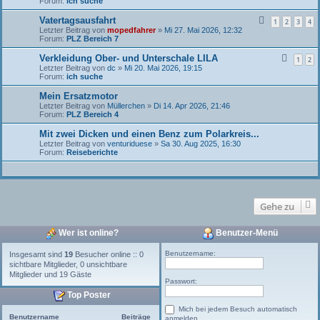
Forum:
ich suche
Vatertagsausfahrt
1
2
3
4
Letzter Beitrag von
mopedfahrer
»
Mi 27. Mai 2026, 12:32
Forum:
PLZ Bereich 7
Verkleidung Ober- und Unterschale LILA
1
2
Letzter Beitrag von
dc
»
Mi 20. Mai 2026, 19:15
Forum:
ich suche
Mein Ersatzmotor
Letzter Beitrag von
Müllerchen
»
Di 14. Apr 2026, 21:46
Forum:
PLZ Bereich 4
Mit zwei Dicken und einen Benz zum Polarkreis...
Letzter Beitrag von
venturiduese
»
Sa 30. Aug 2025, 16:30
Forum:
Reiseberichte
Gehe zu
Wer ist online?
Benutzer-Menü
Benutzername:
Insgesamt sind
19
Besucher online :: 0
sichtbare Mitglieder, 0 unsichtbare
Mitglieder und 19 Gäste
Passwort:
Top Poster
Mich bei jedem Besuch automatisch
Benutzername
Beiträge
anmelden