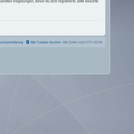
ndten Regelungen, bevor du dich registrierst. Bitte beachte
schutzerklärung
Alle Cookies löschen
Alle Zeiten sind
UTC+02:00