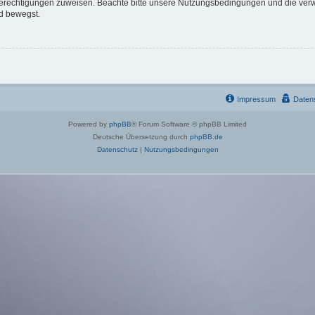
 Berechtigungen zuweisen. Beachte bitte unsere Nutzungsbedingungen und die verwa
d bewegst.
Impressum
Daten
Powered by
phpBB
® Forum Software © phpBB Limited
Deutsche Übersetzung durch
phpBB.de
Datenschutz
|
Nutzungsbedingungen