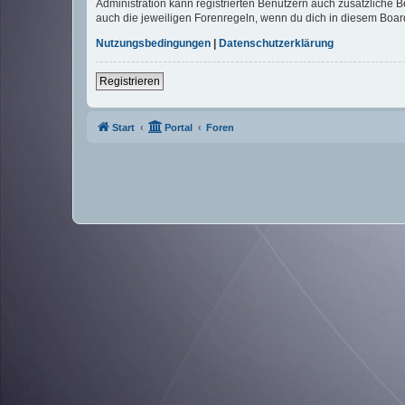
Administration kann registrierten Benutzern auch zusätzliche
auch die jeweiligen Forenregeln, wenn du dich in diesem Boar
Nutzungsbedingungen
|
Datenschutzerklärung
Registrieren
Start
Portal
Foren