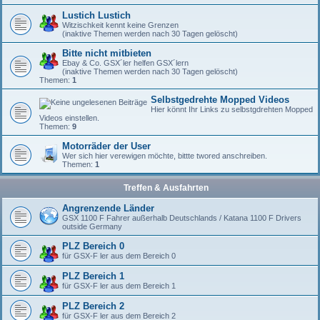
Lustich Lustich
Witzischkeit kennt keine Grenzen
(inaktive Themen werden nach 30 Tagen gelöscht)
Bitte nicht mitbieten
Ebay & Co. GSX´ler helfen GSX´lern
(inaktive Themen werden nach 30 Tagen gelöscht)
Themen:
1
Selbstgedrehte Mopped Videos
Hier könnt Ihr Links zu selbstgdrehten Mopped
Videos einstellen.
Themen:
9
Motorräder der User
Wer sich hier verewigen möchte, bittte twored anschreiben.
Themen:
1
Treffen & Ausfahrten
Angrenzende Länder
GSX 1100 F Fahrer außerhalb Deutschlands / Katana 1100 F Drivers
outside Germany
PLZ Bereich 0
für GSX-F ler aus dem Bereich 0
PLZ Bereich 1
für GSX-F ler aus dem Bereich 1
PLZ Bereich 2
für GSX-F ler aus dem Bereich 2