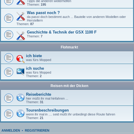
Tipps die anderen weiterhelfen
Themen:
195
Was passt noch ?
da passt doch bestimmt auch ... Bauteile von anderen Modellen oder
Herstellern
Themen:
87
Geschichte & Technik der GSX 1100 F
Themen:
7
Flohmarkt
ich biete
was fürs Mopped
ich suche
was fürs Mopped
Themen:
2
Reisen mit der Dicken
Reiseberichte
hier müßt ihr mal hinfahren ...
Themen:
31
Tourenbeschreibungen
wenn ihr mal in .... seid müßt ihr unbedingt diese Route fahren
Themen:
21
ANMELDEN
•
REGISTRIEREN