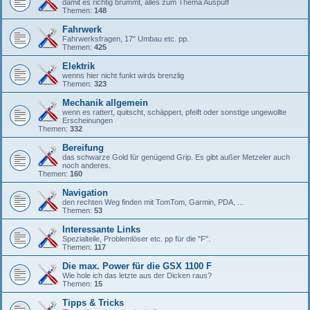
damit es richtig brummt, alles zum Thema Auspuff
Themen:
148
Fahrwerk
Fahrwerksfragen, 17" Umbau etc. pp.
Themen:
425
Elektrik
wenns hier nicht funkt wirds brenzlig
Themen:
323
Mechanik allgemein
wenn es rattert, quitscht, schäppert, pfeift oder sonstige ungewollte
Erscheinungen
Themen:
332
Bereifung
das schwarze Gold für genügend Grip. Es gibt außer Metzeler auch
noch anderes.
Themen:
160
Navigation
den rechten Weg finden mit TomTom, Garmin, PDA, ...
Themen:
53
Interessante Links
Spezialteile, Problemlöser etc. pp für die "F".
Themen:
117
Die max. Power für die GSX 1100 F
Wie hole ich das letzte aus der Dicken raus?
Themen:
15
Tipps & Tricks