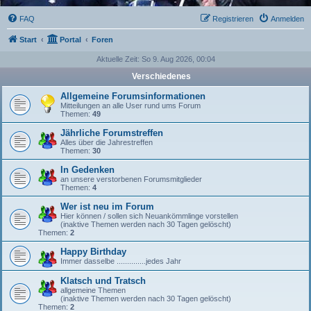
FAQ
Registrieren
Anmelden
Start
Portal
Foren
Aktuelle Zeit: So 9. Aug 2026, 00:04
Verschiedenes
Allgemeine Forumsinformationen
Mitteilungen an alle User rund ums Forum
Themen:
49
Jährliche Forumstreffen
Alles über die Jahrestreffen
Themen:
30
In Gedenken
an unsere verstorbenen Forumsmitglieder
Themen:
4
Wer ist neu im Forum
Hier können / sollen sich Neuankömmlinge vorstellen
(inaktive Themen werden nach 30 Tagen gelöscht)
Themen:
2
Happy Birthday
Immer dasselbe ..............jedes Jahr
Klatsch und Tratsch
allgemeine Themen
(inaktive Themen werden nach 30 Tagen gelöscht)
Themen:
2