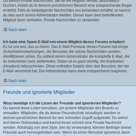
Du kannst Private Nachrichten, die dir ein Mitglied sendet, automatisch
löschen, indem du in deinem persönlichen Bereich eine entsprechende Regel
erstellst. Falls du belästigende Nachrichten von jemandem erhältst, so kannst
du dies auch einem Administrator melden. Dieser kann dem betreffenden
Mitglied dann verbieten, Private Nachrichten zu versenden.
Nach oben
Ich habe eine Spam-E-Mail von einem Mitglied dieses Forums erhalten!
Es tut uns leid, das zu hören. Das E-Mail-Formular dieses Forums hat einige
Sicherheitsvorkehrungen, die Benutzer, die solche Nachrichten senden,
identifizieren sollen. Du solltest einem Administrator die komplette E-Mail, die
du bekommen hast, weiterleiten. Dabei ist es ganz wichtig, die Kopfzeilen
(Headers) mitzuschicken. Diese enthalten Details über den Benutzer, der die
E-Mail verschickt hat. Der Administrator kann dann entsprechend reagieren.
Nach oben
Freunde und ignorierte Mitglieder
Wozu benötige ich die Listen der Freunde und ignorierten Mitglieder?
Du kannst diese Listen benutzen, um andere Mitglieder des Boards zu
verwalten. Mitglieder, die du deiner Freundesliste hinzufügst, werden in
deinem persönlichen Bereich für den schnellen Zugriff aufgelistet. Du siehst
dort deren Onlinestatus und kannst ihnen schnell eine Private Nachricht
senden. Abhängig von dem Style, den du verwendest, können Beiträge deiner
Freunde auch hervorgehoben sein. Wenn du einen Benutzer ignorierst, dann