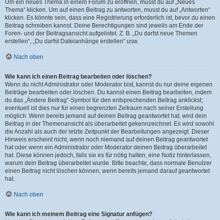
Um ein neues Thema in einem Forum zu eröffnen, musst du auf „Neues
Thema“ klicken. Um auf einen Beitrag zu antworten, musst du auf „Antworten“
klicken. Es könnte sein, dass eine Registrierung erforderlich ist, bevor du einen
Beitrag schreiben kannst. Deine Berechtigungen sind jeweils am Ende der
Foren- und der Beitragsansicht aufgelistet. Z. B. „Du darfst neue Themen
erstellen“, „Du darfst Dateianhänge erstellen“ usw.
Nach oben
Wie kann ich einen Beitrag bearbeiten oder löschen?
Wenn du nicht Administrator oder Moderator bist, kannst du nur deine eigenen
Beiträge bearbeiten oder löschen. Du kannst einen Beitrag bearbeiten, indem
du das „Ändere Beitrag“-Symbol für den entsprechenden Beitrag anklickst;
eventuell ist dies nur für einen begrenzten Zeitraum nach seiner Erstellung
möglich. Wenn bereits jemand auf deinen Beitrag geantwortet hat, wird dein
Beitrag in der Themenansicht als überarbeitet gekennzeichnet. Es wird sowohl
die Anzahl als auch der letzte Zeitpunkt der Bearbeitungen angezeigt. Dieser
Hinweis erscheint nicht, wenn noch niemand auf deinen Beitrag geantwortet
hat oder wenn ein Administrator oder Moderator deinen Beitrag überarbeitet
hat. Diese können jedoch, falls sie es für nötig halten, eine Notiz hinterlassen,
warum dein Beitrag überarbeitet wurde. Bitte beachte, dass normale Benutzer
einen Beitrag nicht löschen können, wenn bereits jemand darauf geantwortet
hat.
Nach oben
Wie kann ich meinem Beitrag eine Signatur anfügen?