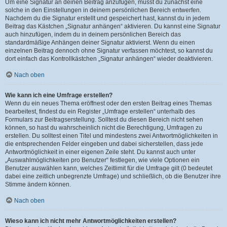
Um eine Signatur an deinen Beitrag anzufügen, musst du zunächst eine
solche in den Einstellungen in deinem persönlichen Bereich entwerfen.
Nachdem du die Signatur erstellt und gespeichert hast, kannst du in jedem
Beitrag das Kästchen „Signatur anhängen“ aktivieren. Du kannst eine Signatur
auch hinzufügen, indem du in deinem persönlichen Bereich das
standardmäßige Anhängen deiner Signatur aktivierst. Wenn du einen
einzelnen Beitrag dennoch ohne Signatur verfassen möchtest, so kannst du
dort einfach das Kontrollkästchen „Signatur anhängen“ wieder deaktivieren.
Nach oben
Wie kann ich eine Umfrage erstellen?
Wenn du ein neues Thema eröffnest oder den ersten Beitrag eines Themas
bearbeitest, findest du ein Register „Umfrage erstellen“ unterhalb des
Formulars zur Beitragserstellung. Solltest du diesen Bereich nicht sehen
können, so hast du wahrscheinlich nicht die Berechtigung, Umfragen zu
erstellen. Du solltest einen Titel und mindestens zwei Antwortmöglichkeiten in
die entsprechenden Felder eingeben und dabei sicherstellen, dass jede
Antwortmöglichkeit in einer eigenen Zeile steht. Du kannst auch unter
„Auswahlmöglichkeiten pro Benutzer“ festlegen, wie viele Optionen ein
Benutzer auswählen kann, welches Zeitlimit für die Umfrage gilt (0 bedeutet
dabei eine zeitlich unbegrenzte Umfrage) und schließlich, ob die Benutzer ihre
Stimme ändern können.
Nach oben
Wieso kann ich nicht mehr Antwortmöglichkeiten erstellen?