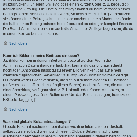
auszudrücken. Für jeden Smiley gibt es einen kurzen Code, z. B. bedeutet :)
fröhlich und :( traurig. Die Liste aller Smileys kannst du beim Verfassen eines
Beitrags sehen. Versuche bitte trotzdem, Smileys nicht zu häufig zu benutzen,
sie können einen Beitrag schnell unlesbar machen und ein Moderator könnte
deshalb deinen Beitrag entsprechend überarbeiten oder gar komplett löschen.
Die Board-Administration kann auch die Anzahl der Smileys begrenzen, die du
in einem Beitrag benutzen kannst.
Nach oben
Kann ich Bilder in meine Beiträge einfügen?
Ja, Bilder können in deinem Beitrag angezeigt werden. Wenn die
Administration Dateianhänge erlaubt hat, kannst du das Bild auch direkt
hochladen. Ansonsten musst du zu einem Bild verlinken, das auf einem
öffentlich zugänglichen Server liegt, z. B. http://www.domain.tld/mein-bild.gif.
Du kannst weder Bilder verlinken, die sich auf deinem eigenen PC befinden
(außer es ist ein öffentlich zugänglicher Server), noch zu Bildern, die nur nach
einer Anmeldung verfügbar sind, z. B. Hotmail- oder Yahoo-Mailboxen, mit
einem Passwort geschützte Seiten usw. Um das Bild anzuzeigen, benutze den
BBCode-Tag „[img]“.
Nach oben
Was sind globale Bekanntmachungen?
Globale Bekanntmachungen beinhalten wichtige Informationen, deshalb
solltest du sie so bald wie möglich lesen. Globale Bekanntmachungen
erscheinen ganz oben in jedem Forum und ebenfalls in deinem persönlichen