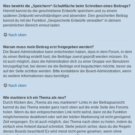
Was bewirkt die „Speichern“-Schaltfläche beim Schreiben eines Beitrags?
Hiermit kannst du die geschriebene Entwürfe speichern und zu einem
späteren Zeitpunkt vervollständigen und absenden. Den gesicherten Beitrag
kannst du mit der Funktion „Gespeicherte Entwürfe verwalten“ in deinem
persönlichen Bereich erneut laden.
Nach oben
Warum muss mein Beitrag erst freigegeben werden?
Die Board-Administration kann entschieden haben, dass in dem Forum, in dem
du einen Beitrag erstellt hast, die Beiträge zuerst geprüft werden müssen. Es
ist auch möglich, dass die Administration dich zu einer Gruppe von Benutzern
hinzugefügt hat, bei denen sie die Beiträge erst begutachten möchte, bevor sie
auf der Seite sichtbar werden. Bitte kontaktiere die Board-Administration, wenn
du weitere Informationen dazu benötigst.
Nach oben
Wie markiere ich ein Thema als neu?
Durch Klicken des „Thema als neu markieren“-Links in der Beitragsansicht
kannst du das Thema wieder ganz nach oben auf die erste Seite des Forums
holen. Wenn du den entsprechenden Link nicht siehst, dann ist die Funktion
möglicherweise deaktiviert oder seit der letzten Markierung ist nicht genügend
Zeit vergangen. Es ist auch möglich, das Thema nach oben zu holen, indem du
einfach eine Antwort darauf schreibst. Stelle jedoch sicher, dass du die Regeln
dieses Boards beachtest! Es wird meist nicht gerne gesehen, wenn ohne