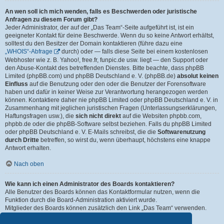
An wen soll ich mich wenden, falls es Beschwerden oder juristische
Anfragen zu diesem Forum gibt?
Jeder Administrator, der auf der „Das Team“-Seite aufgeführt ist, ist ein
geeigneter Kontakt für deine Beschwerde. Wenn du so keine Antwort erhältst,
solltest du den Besitzer der Domain kontaktieren (führe dazu eine
„WHOIS“-Abfrage
durch) oder — falls diese Seite bei einem kostenlosen
Webhoster wie z. B. Yahoo!, free.fr, funpic.de usw. liegt — den Support oder
den Abuse-Kontakt des betreffenden Dienstes. Bitte beachte, dass phpBB
Limited (phpBB.com) und phpBB Deutschland e. V. (phpBB.de)
absolut keinen
Einfluss
auf die Benutzung oder den oder die Benutzer der Forensoftware
haben und dafür in keiner Weise zur Verantwortung herangezogen werden
können. Kontaktiere daher nie phpBB Limited oder phpBB Deutschland e. V. in
Zusammenhang mit jeglichen juristischen Fragen (Unterlassungserklärungen,
Haftungsfragen usw.), die
sich nicht direkt
auf die Websiten phpbb.com,
phpbb.de oder die phpBB-Software selbst beziehen. Falls du phpBB Limited
oder phpBB Deutschland e. V. E-Mails schreibst, die die
Softwarenutzung
durch Dritte
betreffen, so wirst du, wenn überhaupt, höchstens eine knappe
Antwort erhalten.
Nach oben
Wie kann ich einen Administrator des Boards kontaktieren?
Alle Benutzer des Boards können das Kontaktformular nutzen, wenn die
Funktion durch die Board-Administration aktiviert wurde.
Mitglieder des Boards können zusätzlich den Link „Das Team“ verwenden.
Nach oben