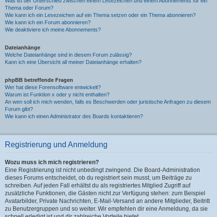
Was ist der Unterschied zwischen einem Lesezeichen und einem Abonnements für ein
Thema oder Forum?
Wie kann ich ein Lesezeichen auf ein Thema setzen oder ein Thema abonnieren?
Wie kann ich ein Forum abonnieren?
Wie deaktiviere ich meine Abonnements?
Dateianhänge
Welche Dateianhänge sind in diesem Forum zulässig?
Kann ich eine Übersicht all meiner Dateianhänge erhalten?
phpBB betreffende Fragen
Wer hat diese Forensoftware entwickelt?
Warum ist Funktion x oder y nicht enthalten?
An wen soll ich mich wenden, falls es Beschwerden oder juristische Anfragen zu diesem
Forum gibt?
Wie kann ich einen Administrator des Boards kontaktieren?
Registrierung und Anmeldung
Wozu muss ich mich registrieren?
Eine Registrierung ist nicht unbedingt zwingend. Die Board-Administration
dieses Forums entscheidet, ob du registriert sein musst, um Beiträge zu
schreiben. Auf jeden Fall erhältst du als registriertes Mitglied Zugriff auf
zusätzliche Funktionen, die Gästen nicht zur Verfügung stehen: zum Beispiel
Avatarbilder, Private Nachrichten, E-Mail-Versand an andere Mitglieder, Beitritt
zu Benutzergruppen und so weiter. Wir empfehlen dir eine Anmeldung, da sie
schnell erledigt ist und dir zahlreiche Vorteile bietet.