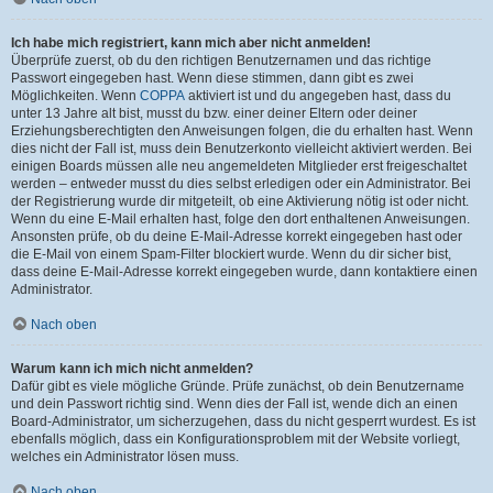
Ich habe mich registriert, kann mich aber nicht anmelden!
Überprüfe zuerst, ob du den richtigen Benutzernamen und das richtige
Passwort eingegeben hast. Wenn diese stimmen, dann gibt es zwei
Möglichkeiten. Wenn
COPPA
aktiviert ist und du angegeben hast, dass du
unter 13 Jahre alt bist, musst du bzw. einer deiner Eltern oder deiner
Erziehungsberechtigten den Anweisungen folgen, die du erhalten hast. Wenn
dies nicht der Fall ist, muss dein Benutzerkonto vielleicht aktiviert werden. Bei
einigen Boards müssen alle neu angemeldeten Mitglieder erst freigeschaltet
werden – entweder musst du dies selbst erledigen oder ein Administrator. Bei
der Registrierung wurde dir mitgeteilt, ob eine Aktivierung nötig ist oder nicht.
Wenn du eine E-Mail erhalten hast, folge den dort enthaltenen Anweisungen.
Ansonsten prüfe, ob du deine E-Mail-Adresse korrekt eingegeben hast oder
die E-Mail von einem Spam-Filter blockiert wurde. Wenn du dir sicher bist,
dass deine E-Mail-Adresse korrekt eingegeben wurde, dann kontaktiere einen
Administrator.
Nach oben
Warum kann ich mich nicht anmelden?
Dafür gibt es viele mögliche Gründe. Prüfe zunächst, ob dein Benutzername
und dein Passwort richtig sind. Wenn dies der Fall ist, wende dich an einen
Board-Administrator, um sicherzugehen, dass du nicht gesperrt wurdest. Es ist
ebenfalls möglich, dass ein Konfigurationsproblem mit der Website vorliegt,
welches ein Administrator lösen muss.
Nach oben