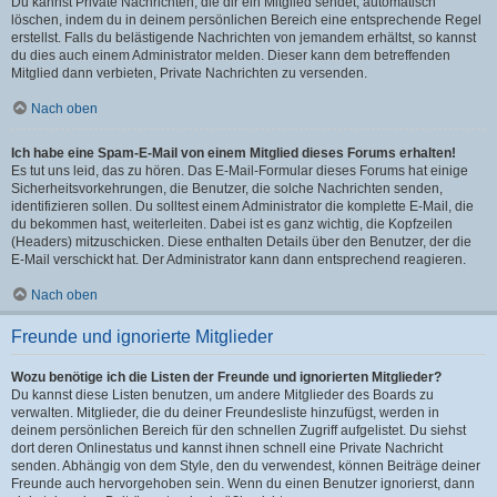
Du kannst Private Nachrichten, die dir ein Mitglied sendet, automatisch
löschen, indem du in deinem persönlichen Bereich eine entsprechende Regel
erstellst. Falls du belästigende Nachrichten von jemandem erhältst, so kannst
du dies auch einem Administrator melden. Dieser kann dem betreffenden
Mitglied dann verbieten, Private Nachrichten zu versenden.
Nach oben
Ich habe eine Spam-E-Mail von einem Mitglied dieses Forums erhalten!
Es tut uns leid, das zu hören. Das E-Mail-Formular dieses Forums hat einige
Sicherheitsvorkehrungen, die Benutzer, die solche Nachrichten senden,
identifizieren sollen. Du solltest einem Administrator die komplette E-Mail, die
du bekommen hast, weiterleiten. Dabei ist es ganz wichtig, die Kopfzeilen
(Headers) mitzuschicken. Diese enthalten Details über den Benutzer, der die
E-Mail verschickt hat. Der Administrator kann dann entsprechend reagieren.
Nach oben
Freunde und ignorierte Mitglieder
Wozu benötige ich die Listen der Freunde und ignorierten Mitglieder?
Du kannst diese Listen benutzen, um andere Mitglieder des Boards zu
verwalten. Mitglieder, die du deiner Freundesliste hinzufügst, werden in
deinem persönlichen Bereich für den schnellen Zugriff aufgelistet. Du siehst
dort deren Onlinestatus und kannst ihnen schnell eine Private Nachricht
senden. Abhängig von dem Style, den du verwendest, können Beiträge deiner
Freunde auch hervorgehoben sein. Wenn du einen Benutzer ignorierst, dann