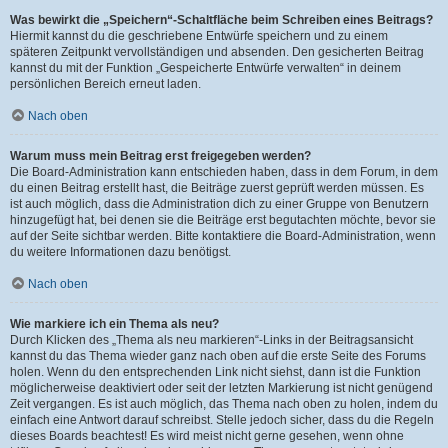
Was bewirkt die „Speichern“-Schaltfläche beim Schreiben eines Beitrags?
Hiermit kannst du die geschriebene Entwürfe speichern und zu einem
späteren Zeitpunkt vervollständigen und absenden. Den gesicherten Beitrag
kannst du mit der Funktion „Gespeicherte Entwürfe verwalten“ in deinem
persönlichen Bereich erneut laden.
Nach oben
Warum muss mein Beitrag erst freigegeben werden?
Die Board-Administration kann entschieden haben, dass in dem Forum, in dem
du einen Beitrag erstellt hast, die Beiträge zuerst geprüft werden müssen. Es
ist auch möglich, dass die Administration dich zu einer Gruppe von Benutzern
hinzugefügt hat, bei denen sie die Beiträge erst begutachten möchte, bevor sie
auf der Seite sichtbar werden. Bitte kontaktiere die Board-Administration, wenn
du weitere Informationen dazu benötigst.
Nach oben
Wie markiere ich ein Thema als neu?
Durch Klicken des „Thema als neu markieren“-Links in der Beitragsansicht
kannst du das Thema wieder ganz nach oben auf die erste Seite des Forums
holen. Wenn du den entsprechenden Link nicht siehst, dann ist die Funktion
möglicherweise deaktiviert oder seit der letzten Markierung ist nicht genügend
Zeit vergangen. Es ist auch möglich, das Thema nach oben zu holen, indem du
einfach eine Antwort darauf schreibst. Stelle jedoch sicher, dass du die Regeln
dieses Boards beachtest! Es wird meist nicht gerne gesehen, wenn ohne