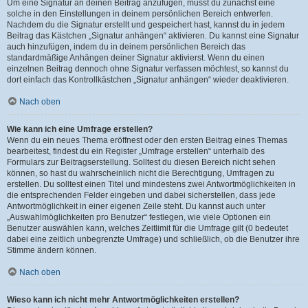
Um eine Signatur an deinen Beitrag anzufügen, musst du zunächst eine
solche in den Einstellungen in deinem persönlichen Bereich entwerfen.
Nachdem du die Signatur erstellt und gespeichert hast, kannst du in jedem
Beitrag das Kästchen „Signatur anhängen“ aktivieren. Du kannst eine Signatur
auch hinzufügen, indem du in deinem persönlichen Bereich das
standardmäßige Anhängen deiner Signatur aktivierst. Wenn du einen
einzelnen Beitrag dennoch ohne Signatur verfassen möchtest, so kannst du
dort einfach das Kontrollkästchen „Signatur anhängen“ wieder deaktivieren.
Nach oben
Wie kann ich eine Umfrage erstellen?
Wenn du ein neues Thema eröffnest oder den ersten Beitrag eines Themas
bearbeitest, findest du ein Register „Umfrage erstellen“ unterhalb des
Formulars zur Beitragserstellung. Solltest du diesen Bereich nicht sehen
können, so hast du wahrscheinlich nicht die Berechtigung, Umfragen zu
erstellen. Du solltest einen Titel und mindestens zwei Antwortmöglichkeiten in
die entsprechenden Felder eingeben und dabei sicherstellen, dass jede
Antwortmöglichkeit in einer eigenen Zeile steht. Du kannst auch unter
„Auswahlmöglichkeiten pro Benutzer“ festlegen, wie viele Optionen ein
Benutzer auswählen kann, welches Zeitlimit für die Umfrage gilt (0 bedeutet
dabei eine zeitlich unbegrenzte Umfrage) und schließlich, ob die Benutzer ihre
Stimme ändern können.
Nach oben
Wieso kann ich nicht mehr Antwortmöglichkeiten erstellen?