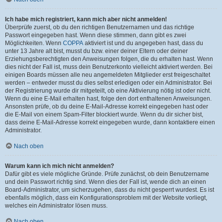
Ich habe mich registriert, kann mich aber nicht anmelden!
Überprüfe zuerst, ob du den richtigen Benutzernamen und das richtige
Passwort eingegeben hast. Wenn diese stimmen, dann gibt es zwei
Möglichkeiten. Wenn
COPPA
aktiviert ist und du angegeben hast, dass du
unter 13 Jahre alt bist, musst du bzw. einer deiner Eltern oder deiner
Erziehungsberechtigten den Anweisungen folgen, die du erhalten hast. Wenn
dies nicht der Fall ist, muss dein Benutzerkonto vielleicht aktiviert werden. Bei
einigen Boards müssen alle neu angemeldeten Mitglieder erst freigeschaltet
werden – entweder musst du dies selbst erledigen oder ein Administrator. Bei
der Registrierung wurde dir mitgeteilt, ob eine Aktivierung nötig ist oder nicht.
Wenn du eine E-Mail erhalten hast, folge den dort enthaltenen Anweisungen.
Ansonsten prüfe, ob du deine E-Mail-Adresse korrekt eingegeben hast oder
die E-Mail von einem Spam-Filter blockiert wurde. Wenn du dir sicher bist,
dass deine E-Mail-Adresse korrekt eingegeben wurde, dann kontaktiere einen
Administrator.
Nach oben
Warum kann ich mich nicht anmelden?
Dafür gibt es viele mögliche Gründe. Prüfe zunächst, ob dein Benutzername
und dein Passwort richtig sind. Wenn dies der Fall ist, wende dich an einen
Board-Administrator, um sicherzugehen, dass du nicht gesperrt wurdest. Es ist
ebenfalls möglich, dass ein Konfigurationsproblem mit der Website vorliegt,
welches ein Administrator lösen muss.
Nach oben