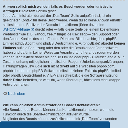
An wen soll ich mich wenden, falls es Beschwerden oder juristische
Anfragen zu diesem Forum gibt?
Jeder Administrator, der auf der „Das Team“-Seite aufgeführt ist, ist ein
geeigneter Kontakt für deine Beschwerde. Wenn du so keine Antwort erhältst,
solltest du den Besitzer der Domain kontaktieren (führe dazu eine
„WHOIS“-Abfrage
durch) oder — falls diese Seite bei einem kostenlosen
Webhoster wie z. B. Yahoo!, free.fr, funpic.de usw. liegt — den Support oder
den Abuse-Kontakt des betreffenden Dienstes. Bitte beachte, dass phpBB
Limited (phpBB.com) und phpBB Deutschland e. V. (phpBB.de)
absolut keinen
Einfluss
auf die Benutzung oder den oder die Benutzer der Forensoftware
haben und dafür in keiner Weise zur Verantwortung herangezogen werden
können. Kontaktiere daher nie phpBB Limited oder phpBB Deutschland e. V. in
Zusammenhang mit jeglichen juristischen Fragen (Unterlassungserklärungen,
Haftungsfragen usw.), die
sich nicht direkt
auf die Websiten phpbb.com,
phpbb.de oder die phpBB-Software selbst beziehen. Falls du phpBB Limited
oder phpBB Deutschland e. V. E-Mails schreibst, die die
Softwarenutzung
durch Dritte
betreffen, so wirst du, wenn überhaupt, höchstens eine knappe
Antwort erhalten.
Nach oben
Wie kann ich einen Administrator des Boards kontaktieren?
Alle Benutzer des Boards können das Kontaktformular nutzen, wenn die
Funktion durch die Board-Administration aktiviert wurde.
Mitglieder des Boards können zusätzlich den Link „Das Team“ verwenden.
Nach oben