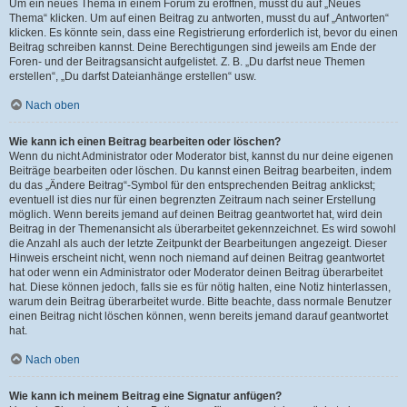
Um ein neues Thema in einem Forum zu eröffnen, musst du auf „Neues
Thema“ klicken. Um auf einen Beitrag zu antworten, musst du auf „Antworten“
klicken. Es könnte sein, dass eine Registrierung erforderlich ist, bevor du einen
Beitrag schreiben kannst. Deine Berechtigungen sind jeweils am Ende der
Foren- und der Beitragsansicht aufgelistet. Z. B. „Du darfst neue Themen
erstellen“, „Du darfst Dateianhänge erstellen“ usw.
Nach oben
Wie kann ich einen Beitrag bearbeiten oder löschen?
Wenn du nicht Administrator oder Moderator bist, kannst du nur deine eigenen
Beiträge bearbeiten oder löschen. Du kannst einen Beitrag bearbeiten, indem
du das „Ändere Beitrag“-Symbol für den entsprechenden Beitrag anklickst;
eventuell ist dies nur für einen begrenzten Zeitraum nach seiner Erstellung
möglich. Wenn bereits jemand auf deinen Beitrag geantwortet hat, wird dein
Beitrag in der Themenansicht als überarbeitet gekennzeichnet. Es wird sowohl
die Anzahl als auch der letzte Zeitpunkt der Bearbeitungen angezeigt. Dieser
Hinweis erscheint nicht, wenn noch niemand auf deinen Beitrag geantwortet
hat oder wenn ein Administrator oder Moderator deinen Beitrag überarbeitet
hat. Diese können jedoch, falls sie es für nötig halten, eine Notiz hinterlassen,
warum dein Beitrag überarbeitet wurde. Bitte beachte, dass normale Benutzer
einen Beitrag nicht löschen können, wenn bereits jemand darauf geantwortet
hat.
Nach oben
Wie kann ich meinem Beitrag eine Signatur anfügen?