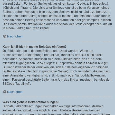
auszudrücken. Für jeden Smiley gibt es einen kurzen Code, z. B. bedeutet :)
fröhlich und :( traurig. Die Liste aller Smileys kannst du beim Verfassen eines
Beitrags sehen. Versuche bitte trotzdem, Smileys nicht zu häufig zu benutzen,
sie können einen Beitrag schnell unlesbar machen und ein Moderator könnte
deshalb deinen Beitrag entsprechend überarbeiten oder gar komplett löschen.
Die Board-Administration kann auch die Anzahl der Smileys begrenzen, die du
in einem Beitrag benutzen kannst.
Nach oben
Kann ich Bilder in meine Beiträge einfügen?
Ja, Bilder können in deinem Beitrag angezeigt werden. Wenn die
Administration Dateianhänge erlaubt hat, kannst du das Bild auch direkt
hochladen. Ansonsten musst du zu einem Bild verlinken, das auf einem
öffentlich zugänglichen Server liegt, z. B. http://www.domain.tld/mein-bild.gif.
Du kannst weder Bilder verlinken, die sich auf deinem eigenen PC befinden
(außer es ist ein öffentlich zugänglicher Server), noch zu Bildern, die nur nach
einer Anmeldung verfügbar sind, z. B. Hotmail- oder Yahoo-Mailboxen, mit
einem Passwort geschützte Seiten usw. Um das Bild anzuzeigen, benutze den
BBCode-Tag „[img]“.
Nach oben
Was sind globale Bekanntmachungen?
Globale Bekanntmachungen beinhalten wichtige Informationen, deshalb
solltest du sie so bald wie möglich lesen. Globale Bekanntmachungen
erscheinen ganz oben in jedem Forum und ebenfalls in deinem persönlichen