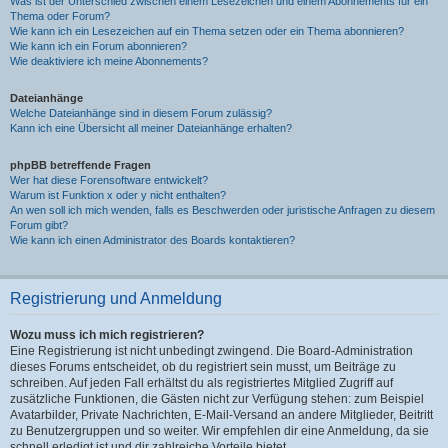
Was ist der Unterschied zwischen einem Lesezeichen und einem Abonnements für ein
Thema oder Forum?
Wie kann ich ein Lesezeichen auf ein Thema setzen oder ein Thema abonnieren?
Wie kann ich ein Forum abonnieren?
Wie deaktiviere ich meine Abonnements?
Dateianhänge
Welche Dateianhänge sind in diesem Forum zulässig?
Kann ich eine Übersicht all meiner Dateianhänge erhalten?
phpBB betreffende Fragen
Wer hat diese Forensoftware entwickelt?
Warum ist Funktion x oder y nicht enthalten?
An wen soll ich mich wenden, falls es Beschwerden oder juristische Anfragen zu diesem
Forum gibt?
Wie kann ich einen Administrator des Boards kontaktieren?
Registrierung und Anmeldung
Wozu muss ich mich registrieren?
Eine Registrierung ist nicht unbedingt zwingend. Die Board-Administration
dieses Forums entscheidet, ob du registriert sein musst, um Beiträge zu
schreiben. Auf jeden Fall erhältst du als registriertes Mitglied Zugriff auf
zusätzliche Funktionen, die Gästen nicht zur Verfügung stehen: zum Beispiel
Avatarbilder, Private Nachrichten, E-Mail-Versand an andere Mitglieder, Beitritt
zu Benutzergruppen und so weiter. Wir empfehlen dir eine Anmeldung, da sie
schnell erledigt ist und dir zahlreiche Vorteile bietet.